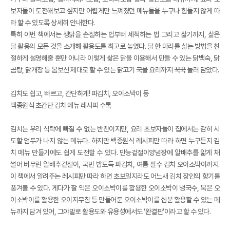
보자들이 도전해보고 싶지만 어렵게만 느껴졌던 메뉴들을 누구나 힘들지 않게 따
라 할 수 있도록 상세히 안내한다.
특히 이번 책에서는 생닭을 손질하는 법부터 세척하는 법 그리고 삶기까지, 삶은
닭 활용의 모든 것을 소개해 활용도를 최고로 높였다. 닭 한 마리를 삶는 방법을 친
절하게 설명해줄 뿐만 아니라 이렇게 삶은 닭을 이용해서 만들 수 있는 닭백숙, 닭
곰탕, 닭개장 등 몸보신 제대로 할 수 있는 닭고기 국물 요리까지 꾹꾹 눌러 담았다.
김치도 쉽고, 빠르고, 간단하게! 파김치, 오이소박이 등
백종원식 초간단 김치 메뉴 레시피 수록
김치는 우리 식탁에 빠질 수 없는 반찬이지만, 요리 초보자들이 집에서는 감히 시
도할 엄두가 나지 않는 메뉴다. 하지만 백종원식 레시피만 따라 하면 누구든지 김
치 메뉴 만들기에도 쉽게 도전할 수 있다. 만능겉절이양념장에 알배추를 얇게 채
썰어 버무린 알배추겉절이, 국민 밥도둑 파김치, 여름 필수 김치 오이소박이까지.
이 책에서 알려주는 레시피만 따라 하면 초보일지라도 어느새 김치 장인의 향기를
풍겨볼 수 있다. 게다가 잘 익은 오이소박이를 활용한 오이소박이 냉국수, 묵은 오
이소박이를 활용한 오이지무침 등 만들어둔 오이소박이를 십분 활용할 수 있는 메
뉴까지 담겨 있어, 그야말로 활용도와 유용성에서도 ‘완결판’이라고 할 수 있다.