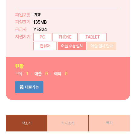
파일포맷
PDF
파일크기
135MB
공급사
YES24
지원기기
PC
PHONE
TABLET
웹뷰어
어플 수동설치
어플 설치 안내
현황
보유
1
대출
0
예약
0
대출가능
책소개
저자소개
목차