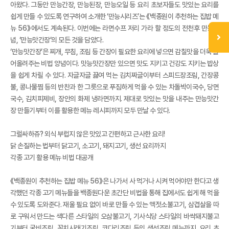
아왔다. 그동안 만능간장, 만능된장, 만능오일 등 요리 초보자들도 맛있는 요리를
쉽게 만들 수 있도록 연구하여 소개한 ‘만능시리즈’는 《백종원이 추천하는 집밥 메
뉴 56》에서도 계속된다. 이번에는 라면수프 저리 가라 할 정도의 전천후 만능양
념, ‘만능맛간장’의 모든 것을 담았다.
‘만능맛간장’은 찌개, 무침, 조림 등 간장이 필요한 요리에 넣으면 감칠맛을 더욱 끌
어올려주는 비법 양념이다. 맛능맛간장만 있으면 맛도 지키고 건강도 지키는 밥상
을 쉽게 차릴 수 있다. 자글자글 끓여 먹는 김치짜글이부터 스피드장조림, 간장콩
불, 콩나물찜 등의 반찬과 한 그릇으로 푸짐하게 먹을 수 있는 차돌박이국수, 당면
국수, 김치피제비, 장안의 화제 냉라면까지. 제대로 맛있는 맛을 내주는 만능맛간
장 만들기부터 이를 활용한 메뉴 레시피까지 모두 만날 수 있다.
그럴싸하쥬? 외식 부럽지 않은 맛있고 간편하고 근사한 요리!
닭 손질하는 법부터 닭고기, 소고기, 돼지고기, 생선 요리까지
각종 고기 활용 메뉴 비법 대공개
《백종원이 추천하는 집밥 메뉴 56》은 나가서 사 먹거나 시켜 먹어야만 한다고 생
각했던 각종 고기 메뉴들을 백종원다운 초간단 비법을 통해 집에서도 쉽게 해 먹을
수 있도록 도와준다. 재울 필요 없이 바로 만들 수 있는 액젓소불고기, 삼겹살을 따
로 구워서 만드는 색다른 스타일의 오삼불고기, 기사식당 스타일의 바싹돼지불고
기부터 굴비조림, 꽁치시래기조림, 코다리조림 등의 생선조림 메뉴까지. 요리 초