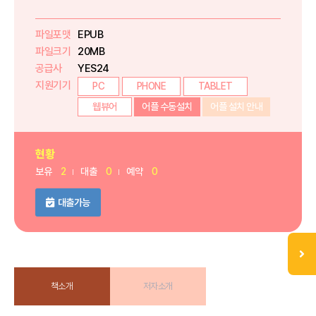
파일포맷
EPUB
파일크기
20MB
공급사
YES24
지원기기
PC
PHONE
TABLET
웹뷰어
어플 수동설치
어플 설치 안내
현황
보유
2
대출
0
예약
0
대출가능
책소개
저자소개