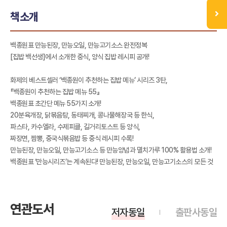
책소개
백종원표 만능된장, 만능오일, 만능고기소스 완전정복
[집밥 백선생]에서 소개한 중식, 양식 집밥 레시피 공개!
화제의 베스트셀러 ‘백종원이 추천하는 집밥 메뉴’ 시리즈 3탄,
『백종원이 추천하는 집밥 메뉴 55』
백종원표 초간단 메뉴 55가지 소개!
20분육개장, 닭볶음탕, 동태찌개, 콩나물해장국 등 한식,
파스타, 카수엘라, 수제피클, 길거리토스트 등 양식,
짜장면, 짬뽕, 중국식볶음밥 등 중식 레시피 수록!
만능된장, 만능오일, 만능고기소스 등 만능양념과 멸치가루 100% 활용법 소개!
백종원표 ‘만능시리즈’는 계속된다! 만능된장, 만능오일, 만능고기소스의 모든 것
연관도서
저자동일
출판사동일