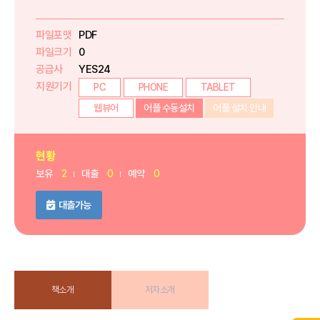
파일포맷
PDF
파일크기
0
공급사
YES24
지원기기
PC
PHONE
TABLET
웹뷰어
어플 수동설치
어플 설치 안내
현황
보유
2
대출
0
예약
0
대출가능
책소개
저자소개