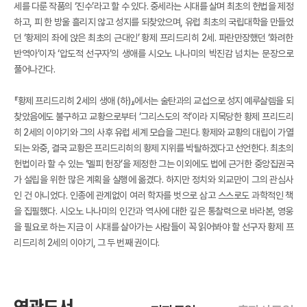
세를 다룬 작품의 ‘진수’라고 할 수 있다. 중세라는 시대를 살며 최초의 헌법을 제정
하고, 피 한 방울 흘리지 않고 성지를 되찾았으며, 유럽 최초의 국립대학을 만들었
던 ‘황제의 좌에 앉은 최초의 근대인’ 황제 프리드리히 2세. 파란만장했던 ‘화려한
반역아’이자 ‘압도적 선구자’의 생애를 시오노 나나미의 박진감 넘치는 문장으로
풀어나간다.
『황제 프리드리히 2세의 생애 (하)』에서는 술탄과의 교섭으로 성지 예루살렘을 되
찾았음에도 불구하고 교황으로부터 ‘그리스도의 적’이라 지목당한 황제 프리드리
히 2세의 이야기와 그의 사후 유럽 세계 모습을 그린다. 황제와 교황의 대립이 가열
되는 와중, 결국 교황은 프리드리히의 황제 지위를 박탈하겠다고 선언한다. 최초의
헌법이라 할 수 있는 ‘멜피 헌장’을 제정한 그는 이외에도 법에 근거한 중앙집권국
가 설립을 위한 많은 계획을 실행에 옮겼다. 하지만 정치와 외교만이 그의 관심사
인 건 아니었다. 인종에 관계없이 여러 학자를 벗으로 삼고 스스로도 과학적인 책
을 집필했다. 시오노 나나미의 인간과 역사에 대한 깊은 통찰력으로 바라본, 영웅
을 필요로 하는 지금 이 시대를 살아가는 사람들이 꼭 읽어봐야 할 선구자 황제 프
리드리히 2세의 이야기, 그 두 번째 권이다.
연관도서