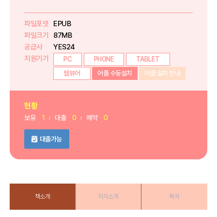
파일포맷
EPUB
파일크기
87MB
공급사
YES24
지원기기
PC
PHONE
TABLET
웹뷰어
어플 수동설치
어플 설치 안내
현황
보유
1
대출
0
예약
0
대출가능
책소개
저자소개
목차