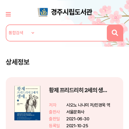
상세정보
황제 프리드리히 2세의 생애 (하)
저자
시오노 나나미 저/민경욱 역
출판사
서울문화사
출판일
2021-06-30
등록일
2021-10-25