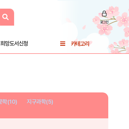
로그인
희망도서신청
카테고리
학(10)
지구과학(5)