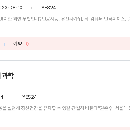
023-08-10
YES24
명이란 과연 무엇인가?인공지능, 유전자가위, 뇌-컴퓨터 인터페이스…과학
예약
0
뇌과학
04
YES24
용을 실천해 정신건강을 유지할 수 있길 간절히 바란다”권준수, 서울대 