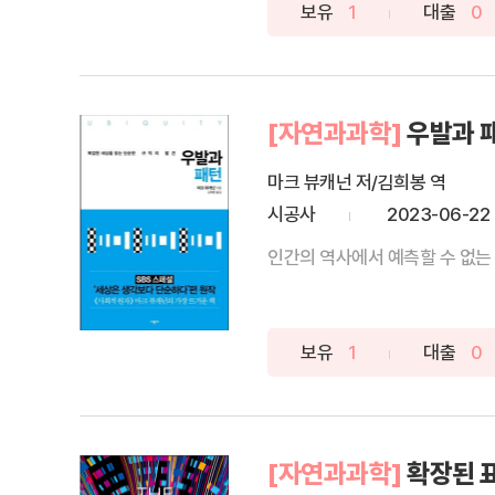
보유
1
대출
0
[자연과과학]
우발과 
마크 뷰캐넌 저/김희봉 역
시공사
2023-06-22
인간의 역사에서 예측할 수 없는 현
보유
1
대출
0
[자연과과학]
확장된 