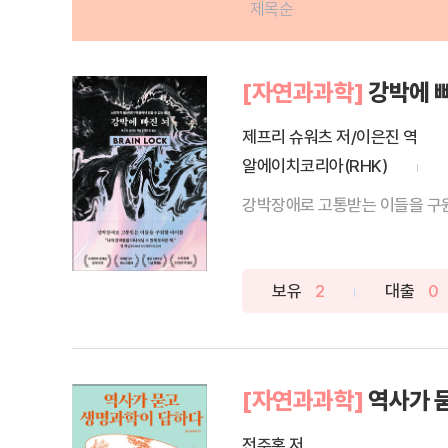
제목순
[자연과과학]
강박에 
제프리 슈워츠 저/이은진 역
알에이치코리아(RHK)
강박장애로 고통받는 이들을 구원할
보유
2
대출
0
[자연과과학]
역사가 
전주홍 저