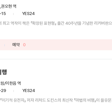
,권오현 역
-15
YES24
 최고 역작이 책은 『확장된 표현형』 출간 40주년을 기념한 리커버판으로
예약
0
비행
그림/이한음 역
-29
YES24
『이기적 유전자』 저자 리처드 도킨스의 최신작 『마법의 비행』이 을유문