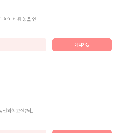
이 바꿔 놓을 인...
예약가능
정신과학교실?뇌...