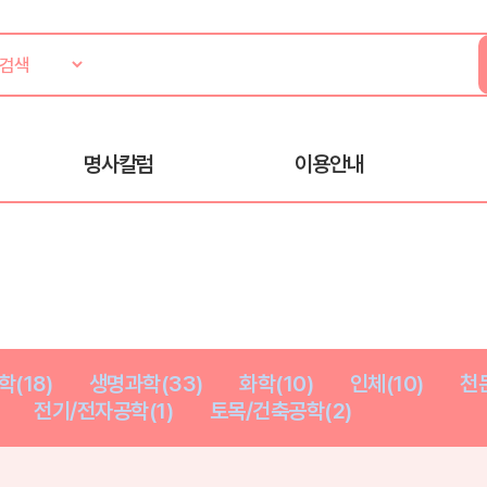
명사칼럼
이용안내
학(18)
생명과학(33)
화학(10)
인체(10)
천문
전기/전자공학(1)
토목/건축공학(2)