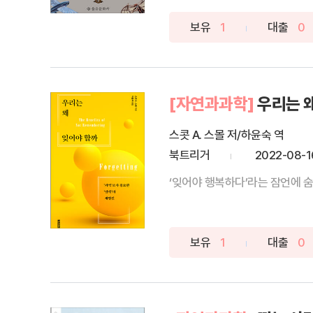
보유
1
대출
0
[자연과과학]
우리는 
스콧 A. 스몰 저/하윤숙 역
북트리거
2022-08-1
‘잊어야 행복하다’라는 잠언에 숨
보유
1
대출
0