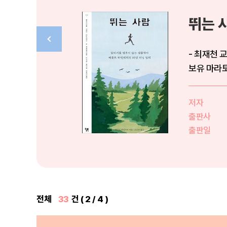
뛰는 
- 최재천 
저자
출판사
출판일
전체
33
건 ( 2 / 4 )