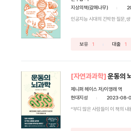
지상의책(갈매나무)
2
인공지능 시대의 긴박한 질문,생
보유
1
대출
1
[자연과과학]
운동의 
제니퍼 헤이스 저/이영래 역
현대지성
2023-08-
“부디 많은 사람들이 이 책의 내