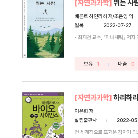
[자연과과학]
뛰는 사
베른트 하인리히 저/조은영 역
윌북
2022-07-27
- 최재천 교수, 『마녀체력』 저자
보유
1
대출
0
[자연과과학]
하리하라
이은희 저
살림출판사
2022-05
전 세계적으로 뜨거운 감자가 되