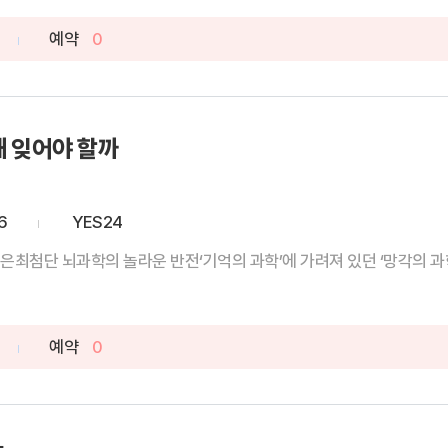
예약
0
왜 잊어야 할까
6
YES24
은최첨단 뇌과학의 놀라운 반전‘기억의 과학’에 가려져 있던 ‘망각의 과학
예약
0