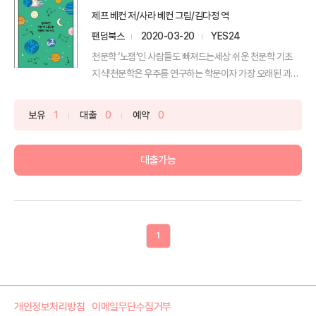
제프 베컨 저/사라 베컨 그림/김다정 역
팬덤북스
2020-03-20
YES24
천문학 ‘노잼’인 사람들도 빠져드는세상 쉬운 천문학 기초
지식!천문학은 우주를 연구하는 학문이자 가장 오래된 과학
이지...
보유
1
대출
0
예약
0
대출가능
1
개인정보처리방침
이메일무단수집거부