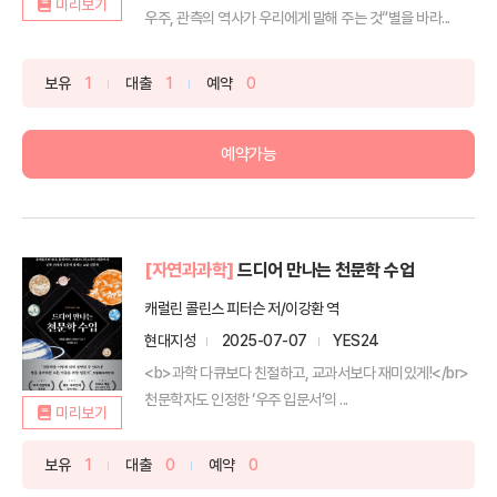
미리보기
우주, 관측의 역사가 우리에게 말해 주는 것“별을 바라...
보유
1
대출
1
예약
0
예약가능
[자연과과학]
드디어 만나는 천문학 수업
캐럴린 콜린스 피터슨 저/이강환 역
현대지성
2025-07-07
YES24
<b>과학 다큐보다 친절하고, 교과서보다 재미있게!</br>
천문학자도 인정한 ‘우주 입문서’의 ...
미리보기
보유
1
대출
0
예약
0