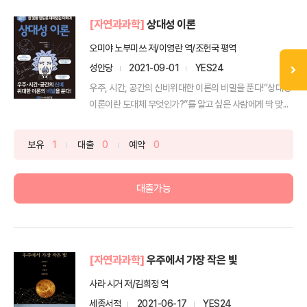
[자연과과학]
상대성 이론
오미야 노부미쓰 저/이영란 역/조헌국 평역
성안당
2021-09-01
YES24
우주, 시간, 공간의 신비위대한 이론의 비밀을 푼다!“상대성
이론이란 도대체 무엇인가?”를 알고 싶은 사람에게 딱 맞...
보유
1
대출
0
예약
0
대출가능
[자연과과학]
우주에서 가장 작은 빛
사라 시거 저/김희정 역
세종서적
2021-06-17
YES24