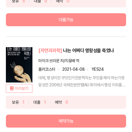
보유
5
대출
0
예약
0
대출가능
[자연과과학]
나는 어쩌다 명왕성을 죽였나
마이크 브라운 저/지웅배 역
롤러코스터
2021-04-08
YES24
대체, 행성이란 무엇인가천문학자는 무엇을 해야 하는가명
왕성은 2006년 국제천문연맹IAU 회의에서 행성 지위를 박
미리보기
탈당...
보유
1
대출
1
예약
0
예약가능