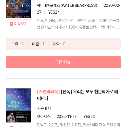
워터베어프레스 (WATER BEAR PRESS)
2026-02-
27
YES24
궤도, 이정모, 심채경 강력 추천제임스 웹 우주망원경 운영
미리보기
팀 손상모 박사 추천사135만 유튜브 〈안될과학〉 과학커뮤
니...
보유
1
대출
1
예약
0
예약가능
[자연과과학]
[단독] 우리는 모두 천문학자로 태
어난다
지웅배 저
오아시스
2025-11-17
YES24
김범준, 안은진, 정영진, 이강민, 진돌&히디 강력 추천!별과