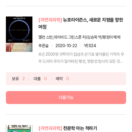
[자연과과학]
뉴호라이즌스, 새로운 지평을 향한
여정
앨런 스턴,데이비드 그린스푼 저/김승욱 역/황정아 해제
푸른숲
2020-10-22
YES24
4년 2500명 과학자가 집념과 끈기로 쌓아올린 기적의 우
주 드라마 우리가 잃어버린 행성, 명왕성 탐사의 모든 것명
왕...
보유
2
대출
0
예약
0
대출가능
[자연과과학]
천문학 아는 척하기