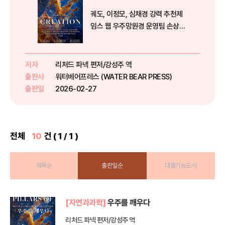
궤도, 이정모, 심채경 강력 추천제
임스 웹 우주망원경 운영팀 손상모
박사 추천사135만 유튜브 〈안될과
학〉 과학커뮤니케이터 항성 번역
《사이언스》 《사이언티픽 아메리
저자
리처드 파넥 편저/강성주 역
칸》 추천제임스 웹 우주망원경과
출판사
워터베어프레스 (WATER BEAR PRESS)
함께하는 가장 아름답고 인간적인
출판일
2026-02-27
우주 ...
전체
10
건 ( 1 / 1 )
제목순
출판일순
대출가능도서
[자연과과학]
우주를 깨우다
리처드 파넥 편저/강성주 역