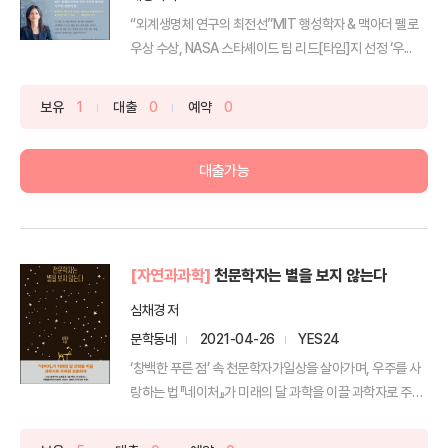
“외계생명체 연구의 최전선”MIT 행성학자 & 맥아더 펠로
우상 수상, NASA 스타셰이드 팀 리드[타임]지 선정 ‘우...
보유
1
대출
0
예약
0
대출가능
[자연과과학]
천문학자는 별을 보지 않는다
심채경 저
문학동네
2021-04-26
YES24
‘창백한 푸른 점’ 속 천문학자가일상을 살아가며, 우주를 사
랑하는 법『네이처』가 미래의 달 과학을 이끌 과학자로 주
목...