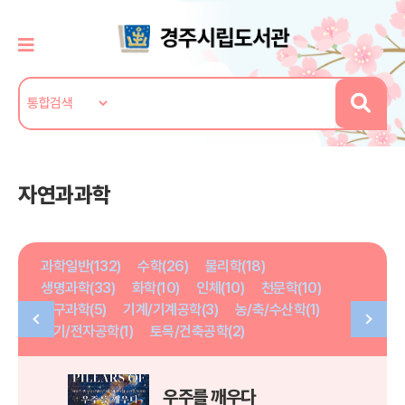
자연과과학
과학일반(132)
수학(26)
물리학(18)
생명과학(33)
화학(10)
인체(10)
천문학(10)
지구과학(5)
기계/기계공학(3)
농/축/수산학(1)
전기/전자공학(1)
토목/건축공학(2)
우주를 깨우다