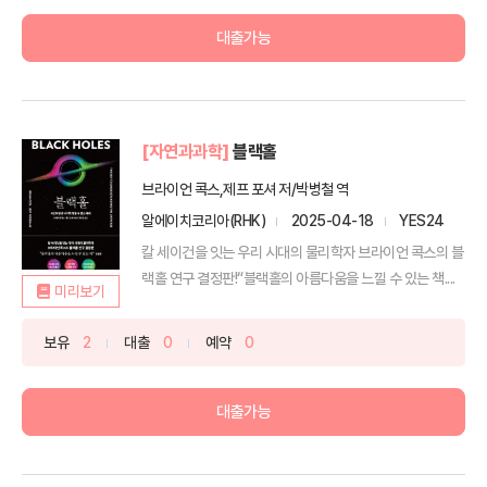
대출가능
[자연과과학]
블랙홀
브라이언 콕스,제프 포셔 저/박병철 역
알에이치코리아(RHK)
2025-04-18
YES24
칼 세이건을 잇는 우리 시대의 물리학자 브라이언 콕스의 블
랙홀 연구 결정판!“블랙홀의 아름다움을 느낄 수 있는 책....
미리보기
보유
2
대출
0
예약
0
대출가능