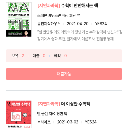
[자연과과학]
수학이 만만해지는 책
스테판 바위스만 저/강희진 역
웅진지식하우스
2021-04-20
YES24
“한 번만 읽어도 머릿속에 평생 가는 수학 감각이 생긴다!”길
찾기에서 영화 추천, 일기예보, 여론조사, 전염병 통제...
보유
2
대출
0
예약
0
대출가능
[자연과과학]
더 이상한 수학책
벤 올린 저/이경민 역
북라이프
2021-03-02
YES24