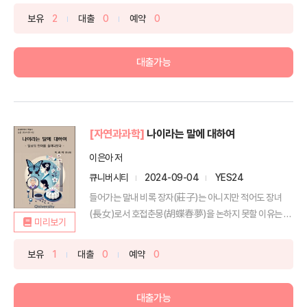
보유
2
대출
0
예약
0
대출가능
[자연과과학]
나이라는 말에 대하여
이은아 저
큐니버시티
2024-09-04
YES24
들어가는 말내 비록 장자(莊子)는 아니지만 적어도 장녀
(長女)로서 호접춘몽(胡蝶春夢)을 논하지 못할 이유는 없
미리보기
지 않겠...
보유
1
대출
0
예약
0
대출가능