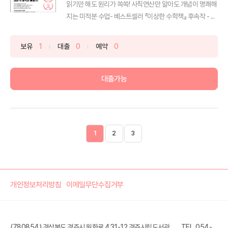
읽기만 해도 원리가 쏙쏙! 사칙연산만 알아도 개념이 명쾌해
지는 미적분 수업- 베스트셀러 『이상한 수학책』 후속작 - ...
보유
1
대출
0
예약
0
대출가능
1
2
3
개인정보처리방침
이메일무단수집거부
(780854) 경상북도 경주시 원화로 431-12 경주시립도서관
TEL. 054-