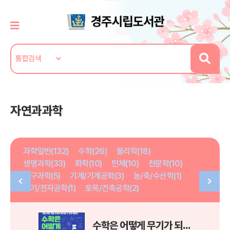
자연과과학
과학일반(132)
수학(26)
물리학(18)
생명과학(33)
화학(10)
인체(10)
천문학(10)
지구과학(5)
기계/기계공학(3)
농/축/수산학(1)
전기/전자공학(1)
토목/건축공학(2)
수학은 어떻게 무기가 되는가