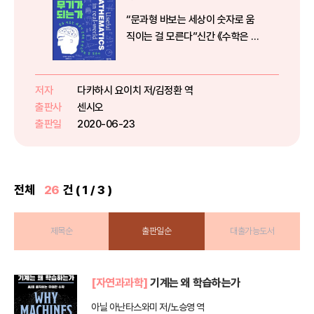
“문과형 바보는 세상이 숫자로 움
직이는 걸 모른다”신간 《수학은 어
떻게 무기가 되는가》는 이 세상을
움직이는 것은 숫자이고, 그런 세상
을 숫자로 바라보는 수학적 사고가
저자
다카하시 요이치 저/김정환 역
삶의 강력한 무기가 된다고 주장하
출판사
센시오
는 책이다. 책에는 세상이 왜 숫...
출판일
2020-06-23
전체
26
건 ( 1 / 3 )
제목순
출판일순
대출가능도서
[자연과과학]
기계는 왜 학습하는가
아닐 아난타스와미 저/노승영 역