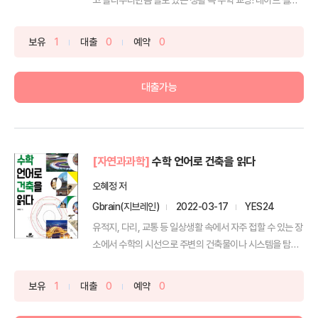
곡선...
보유
1
대출
0
예약
0
대출가능
[자연과과학]
수학 언어로 건축을 읽다
오혜정 저
Gbrain(지브레인)
2022-03-17
YES24
유적지, 다리, 교통 등 일상생활 속에서 자주 접할 수 있는 장
소에서 수학의 시선으로 주변의 건축물이나 시스템을 탐
색...
보유
1
대출
0
예약
0