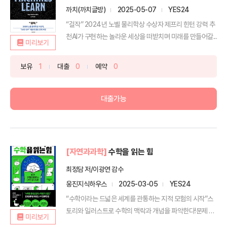
까치(까치글방)
2025-05-07
YES24
“걸작” 2024년 노벨 물리학상 수상자 제프리 힌턴 강력 추
천AI가 구현하는 놀라운 세상을 떠받치며 미래를 만들어갈...
미리보기
보유
1
대출
0
예약
0
대출가능
[자연과과학]
수학을 읽는 힘
최정담 저/이광연 감수
웅진지식하우스
2025-03-05
YES24
“수학이라는 드넓은 세계를 관통하는 지적 모험의 시작”스
토리와 일러스트로 수학의 맥락과 개념을 파악한다!문제 풀
미리보기
이력을...