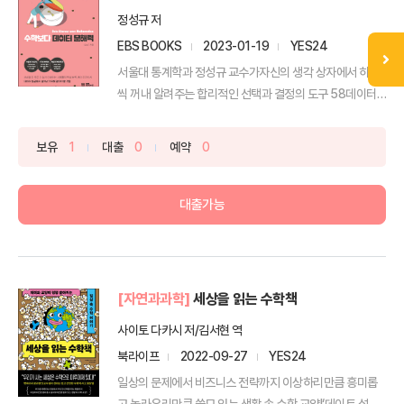
정성규 저
EBS BOOKS
2023-01-19
YES24
서울대 통계학과 정성규 교수가자신의 생각 상자에서 하나
씩 꺼내 알려주는 합리적인 선택과 결정의 도구 58데이터
정글에...
보유
1
대출
0
예약
0
대출가능
[자연과과학]
세상을 읽는 수학책
사이토 다카시 저/김서현 역
북라이프
2022-09-27
YES24
일상의 문제에서 비즈니스 전략까지 이상하리만큼 흥미롭
고 놀라우리만큼 쓸모 있는 생활 속 수학 교양!‘데이트 설렘