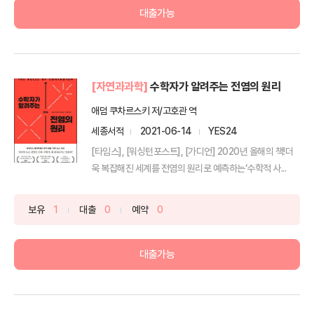
대출가능
[자연과과학]
수학자가 알려주는 전염의 원리
애덤 쿠차르스키 저/고호관 역
세종서적
2021-06-14
YES24
[타임스], [워싱턴포스트], [가디언] 2020년 올해의 책!더
욱 복잡해진 세계를 전염의 원리로 예측하는‘수학적 사...
보유
1
대출
0
예약
0
대출가능