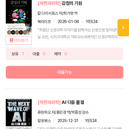
[자연과과학]
감정의 기원
칼 다이서로스 저/최가영 역
북라이프
2026-01-06
YES24
“최첨단 신경과학 이야기를 반짝이는 산문으로 빚어낸다.” _
닐 슈빈, 시카고대학교 석좌교수세계적인 신경과학자이자
미리보기
‘광...
보유
1
대출
0
예약
0
대출가능
[자연과과학]
AI 다음 물결
류윈하오 저/홍민경 역/박종성 감수
알토북스
2025-12-31
YES24
“지능은 행동으로 완성된다”AI가 눈을 뜨고 손을 뻗고 말을