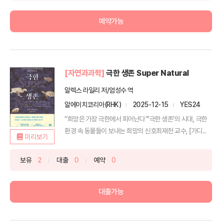
예약가능
[자연과과학]
극한 생존 Super Natural
알렉스 라일리 저/엄성수 역
알에이치코리아(RHK)
2025-12-15
YES24
“희망은 가장 극한에서 피어난다”‘극한 생존’의 시대, 극한
환경 속 동물들이 보내는 희망의 신호최재천 교수, [가디...
미리보기
보유
2
대출
0
예약
0
대출가능