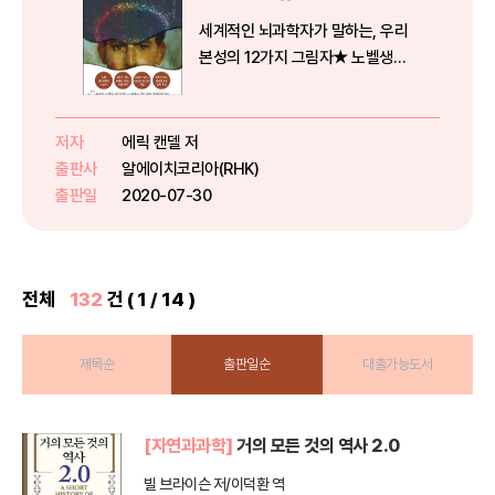
세계적인 뇌과학자가 말하는, 우리
본성의 12가지 그림자★ 노벨생리
의학상 수상자★ 올리버 색스, 하
워드 가드너 추천 저자★ , 극찬★
장동선 박사, 하지현 교수 강력 추
저자
에릭 캔델 저
천노벨문학상을 수상하며 대중의
출판사
알에이치코리아(RHK)
사랑을 한몸에 받은 어니스트 헤
출판일
2020-07-30
밍...
전체
132
건 ( 1 / 14 )
제목순
출판일순
대출가능도서
[자연과과학]
거의 모든 것의 역사 2.0
빌 브라이슨 저/이덕환 역