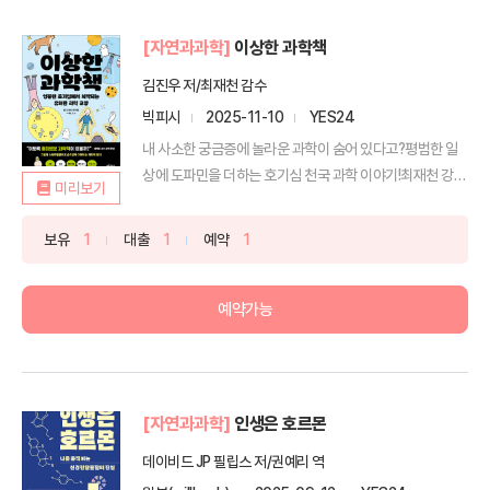
[자연과과학]
이상한 과학책
김진우 저/최재천 감수
빅피시
2025-11-10
YES24
내 사소한 궁금증에 놀라운 과학이 숨어 있다고?평범한 일
상에 도파민을 더하는 호기심 천국 과학 이야기!최재천 강력
미리보기
추...
보유
1
대출
1
예약
1
예약가능
[자연과과학]
인생은 호르몬
데이비드 JP 필립스 저/권예리 역