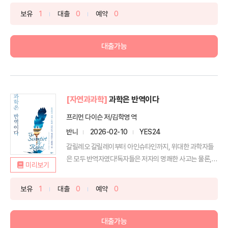
보유
1
대출
0
예약
0
대출가능
[자연과과학]
과학은 반역이다
프리먼 다이슨 저/김학영 역
반니
2026-02-10
YES24
갈릴레오 갈릴레이부터 아인슈타인까지, 위대한 과학자들
은 모두 반역자였다!독자들은 저자의 명쾌한 사고는 물론,
미리보기
폭넓은 ...
보유
1
대출
0
예약
0
대출가능