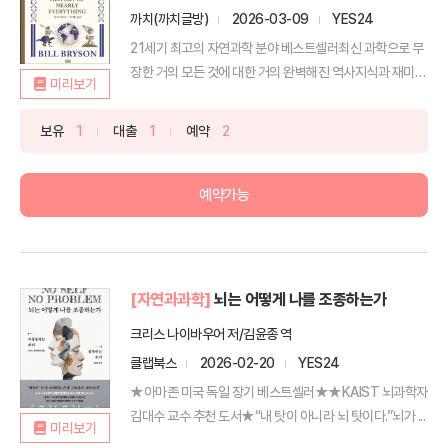
까치(까치글방)
2026-03-09
YES24
21세기 최고의 자연과학 분야 베스트셀러최신 과학으로 무
장한 거의 모든 것에 대한 거의 완벽해진 역사지식과 재미,
미리보기
유...
보유
1
대출
1
예약
2
예약가능
[자연과과학]
뇌는 어떻게 나를 조종하는가
크리스 나이바우어 저/김윤종 역
클랩북스
2026-02-20
YES24
★아마존 미국 독일 장기 베스트셀러★★KAIST 뇌과학자
김대수 교수 추천 도서★“내 탓이 아니라 뇌 탓이다.”뇌가 ...
미리보기