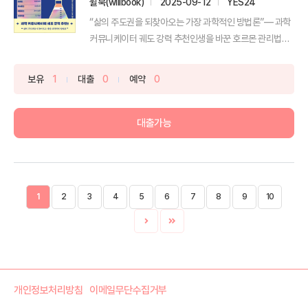
윌북(willbook)
2025-09-12
YES24
“삶의 주도권을 되찾아오는 가장 과학적인 방법론”― 과학
커뮤니케이터 궤도 강력 추천인생을 바꾼 호르몬 관리법으
로 전...
보유
1
대출
0
예약
0
대출가능
1
2
3
4
5
6
7
8
9
10
개인정보처리방침
이메일무단수집거부