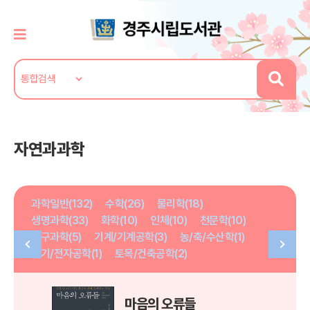
자연과과학
과학일반(132)
수학(26)
물리학(18)
생명과학(33)
화학(10)
인체(10)
천문학(10)
지구과학(5)
기계/기계공학(3)
농/축/수산학(1)
전기/전자공학(1)
토목/건축공학(2)
마음의 오류들