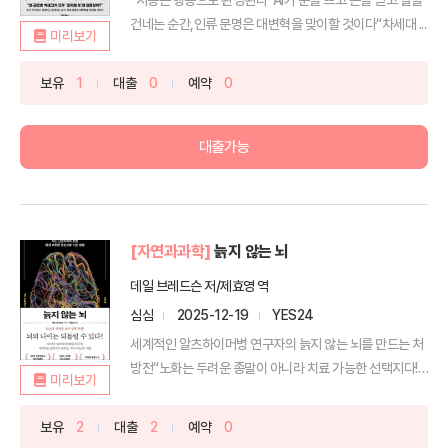
건네는 순간,인류 문명은 대변혁을 맞이할 것이다“차세대 ...
미리보기
보유
1
대출
0
예약
0
대출가능
[자연과과학]
늙지 않는 뇌
데일 브레드슨 저/제효영 역
심심
2025-12-19
YES24
세계적인 알츠하이머병 연구자의 늙지 않는 뇌를 만드는 처
방전“노화는 두려운 종말이 아니라 치료 가능한 선택지다!”-
미리보기
정...
보유
2
대출
2
예약
0