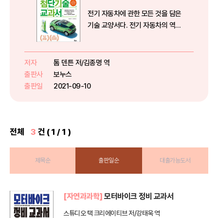
전기 자동차에 관한 모든 것을 담은
기술 교양서다. 전기 자동차의 역사
와 종류는 물론이고, 구조와 작동원
리를 해설한다. 전기 자동차는 분명
히 자동차 산업의 미래이지만, 전기
저자
톰 덴튼 저/김종명 역
자동차를 둘러싼 오해와 소문은 여
출판사
보누스
전히 만연하다. 전기 자동차...
출판일
2021-09-10
전체
3
건 ( 1 / 1 )
제목순
출판일순
대출가능도서
[자연과과학]
모터바이크 정비 교과서
스튜디오 택 크리에이티브 저/강태욱 역