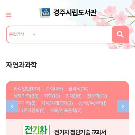
자연과과학
과학일반(132)
수학(26)
물리학(18)
생명과학(33)
화학(10)
인체(10)
천문학(10)
지구과학(5)
기계/기계공학(3)
농/축/수산학(1)
전기/전자공학(1)
토목/건축공학(2)
전기차 첨단기술 교과서