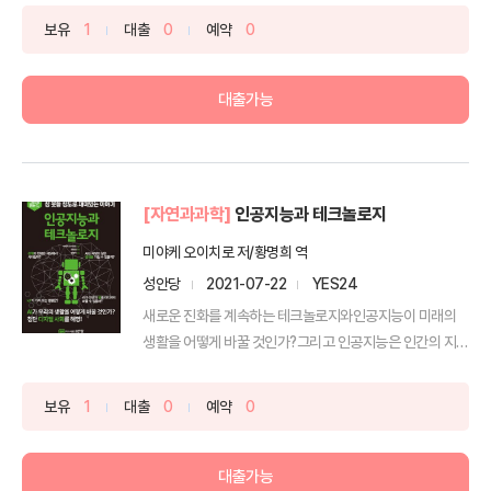
보유
1
대출
0
예약
0
대출가능
[자연과과학]
인공지능과 테크놀로지
미야케 오이치로 저/황명희 역
성안당
2021-07-22
YES24
새로운 진화를 계속하는 테크놀로지와인공지능이 미래의
생활을 어떻게 바꿀 것인가?그리고 인공지능은 인간의 지능
을 뛰어넘...
보유
1
대출
0
예약
0
대출가능