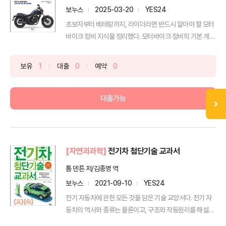
보누스
2025-03-20
YES24
초보자부터 베테랑까지, 라이더라면 반드시 알아야 할 모터
바이크 정비 지식을 정리했다. 모터바이크 정비의 기본 개념
부터...
보유
1
대출
0
예약
0
대출가능
[자연과과학]
전기차 첨단기술 교과서
톰 덴튼 저/김종명 역
보누스
2021-09-10
YES24
전기 자동차에 관한 모든 것을 담은 기술 교양서다. 전기 자
동차의 역사와 종류는 물론이고, 구조와 작동원리를 해설한
다...