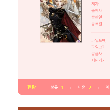
저자
출판사
출판일
등록일
파일포맷
파일크기
공급사
지원기기
현황
보유
1
대출
0
예