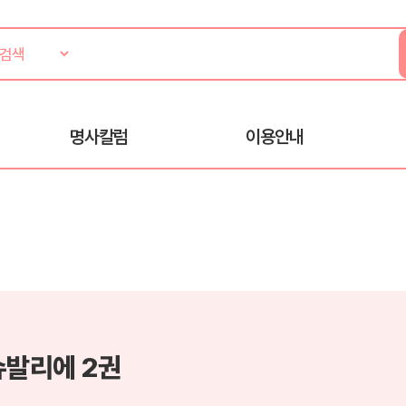
명사칼럼
이용안내
슈발리에 2권