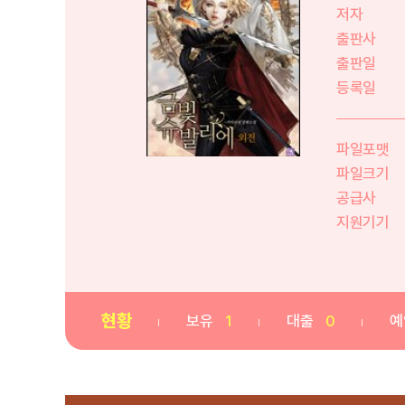
저자
출판사
출판일
등록일
파일포맷
파일크기
공급사
지원기기
현황
보유
1
대출
0
예