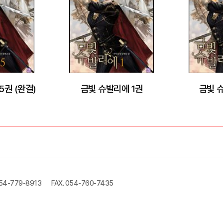
5권 (완결)
금빛 슈발리에 1권
금빛 
054-779-8913
FAX. 054-760-7435