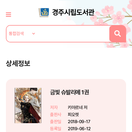
상세정보
금빛 슈발리에 1권
저자
키아르네 저
출판사
피오렛
출판일
2018-09-17
등록일
2019-06-12