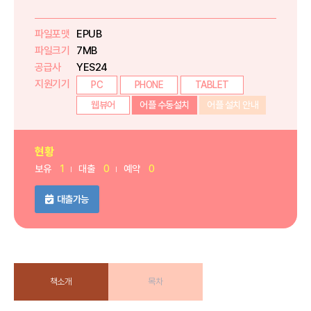
파일포맷
EPUB
파일크기
7MB
공급사
YES24
지원기기
PC
PHONE
TABLET
웹뷰어
어플 수동설치
어플 설치 안내
현황
보유
1
대출
0
예약
0
대출가능
책소개
목차