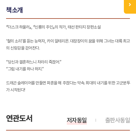
책소개
『더스크 하울러』, 『신룡의 주인』의 작가, 태선 판타지 장편소설
‘철의 소리’를 듣는 능력자, 카이 알테리온. 대장장이의 꿈을 위해 그녀는 대륙 최고
의 신랑감을 걷어찬다.
“당신과 결혼하느니 차라리 죽겠어.”
“그럼 내기를 하나 하지.”
드래곤 슬레이어를 만들면 파혼을 해 주겠다는 약속. 희대의 내기를 위한 고군분투
가 시작된다!
연관도서
저자동일
출판사동일