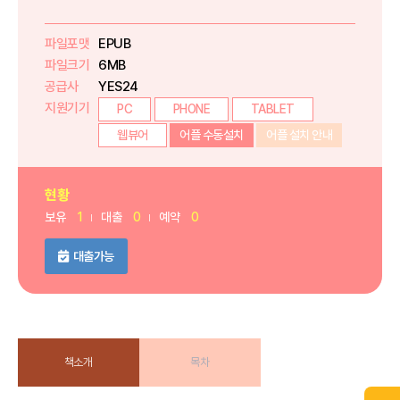
파일포맷
EPUB
파일크기
6MB
공급사
YES24
지원기기
PC
PHONE
TABLET
웹뷰어
어플 수동설치
어플 설치 안내
현황
보유
1
대출
0
예약
0
대출가능
책소개
목차