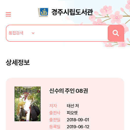
상세정보
신수의 주인 08권
저자
태선 저
출판사
피오렛
출판일
2018-09-01
등록일
2019-06-12