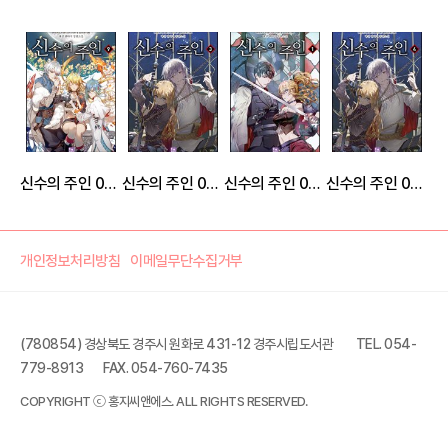
신수의 주인 09권
신수의 주인 03권
신수의 주인 01권
신수의 주인 04권
개인정보처리방침
이메일무단수집거부
(780854) 경상북도 경주시 원화로 431-12 경주시립도서관
TEL. 054-
779-8913
FAX. 054-760-7435
신수의 주인 10권 (완결)
COPYRIGHT ⓒ 홍지씨앤에스. ALL RIGHTS RESERVED.