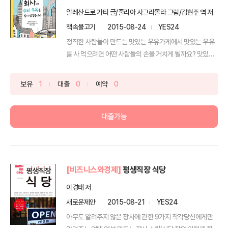
알레산드로 가티 글/줄리아 사그라몰라 그림/김현주 역 저
책속물고기
2015-08-24
YES24
정직한 사람들이 만드는 맛있는 우유가게에서 맛있는 우유
를 사 먹으려면 어떤 사람들의 손을 거치게 될까요? 맛있는
우유...
보유
1
대출
0
예약
0
대출가능
[비즈니스와경제]
평생직장 식당
이경태 저
새로운제안
2015-08-21
YES24
아무도 알려주지 않은 장사에 관한 9가지 착각당신에게만