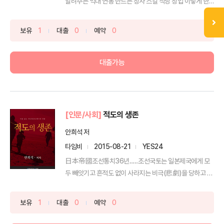
알려주는 억대 연봉 만드는 장사 스킬‘식당 창업 이렇게 한
다’...
보유
1
대출
0
예약
0
대출가능
[인문/사회]
적도의 생존
안희석 저
타임비
2015-08-21
YES24
日本帝國조선통치36년.......조선국토는 일본제국에게 모
두 빼앗기고 흔적도 없이 사라지는 비극(悲劇)을 당하고 말
았...
보유
1
대출
0
예약
0