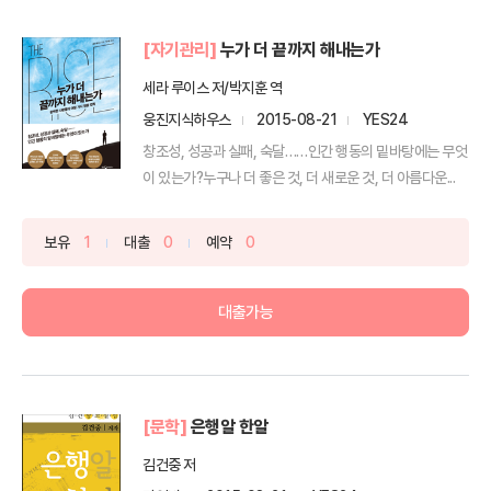
[자기관리]
누가 더 끝까지 해내는가
세라 루이스 저/박지훈 역
웅진지식하우스
2015-08-21
YES24
창조성, 성공과 실패, 숙달……인간 행동의 밑바탕에는 무엇
이 있는가?누구나 더 좋은 것, 더 새로운 것, 더 아름다운...
보유
1
대출
0
예약
0
대출가능
[문학]
은행알 한알
김건중 저