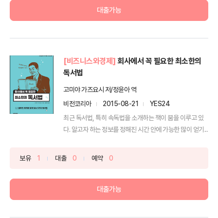
대출가능
[비즈니스와경제]
회사에서 꼭 필요한 최소한의
독서법
고미야 가즈요시 저/정윤아 역
비전코리아
2015-08-21
YES24
최근 독서법, 특히 속독법을 소개하는 책이 붐을 이루고 있
다. 알고자 하는 정보를 정해진 시간 안에 가능한 많이 얻기...
보유
1
대출
0
예약
0
대출가능