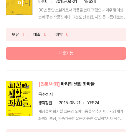
타임비
2015-08-21
YES24
30년 동안 소설가로서 작품을 쓴다고 했으나 겨우 열여섯
번째 묶는 작품집이다. 그것도 산문집, 시집 등 나름대로는 ...
보유
1
대출
0
예약
0
대출가능
[인문/사회]
파리의 생활 좌파들
목수정 저
생각정원
2015-08-21
YES24
세상을 변화시킬 질문의 노마디즘을 멈추지 마라- 21세기
좌파의 초상, 지속가능한 삶은 가능한 것일까?저자 목수정
은 ...