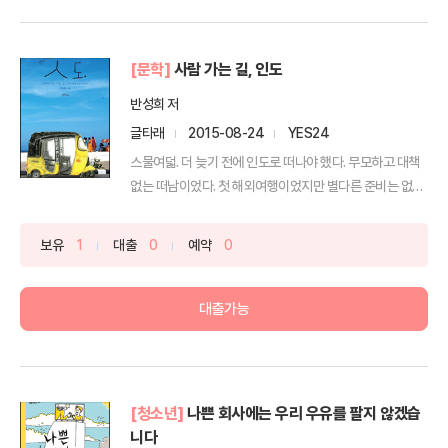
[문학]
사람 가는 길, 인도
반성희 저
글타래
2015-08-24
YES24
스물여덟. 더 늦기 전에 인도로 떠나야 했다. 무모하고 대책
없는 떠남이었다. 첫 해외여행이었지만 별다른 준비는 없
었...
보유
1
대출
0
예약
0
대출가능
[청소년]
나쁜 회사에는 우리 우유를 팔지 않겠습
니다