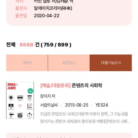
저자
카민 갤로 저/김태훈 역
드 호프먼, 브라이언 체스키… 전
출판사
알에이치코리아(RHK)
세계가 그들의 성공 신...
출판일
2020-04-22
전체
8988
건 ( 759 / 899 )
제목순
출판일순
대출가능도서
[예술/대중문화]
콘텐츠의 사회학
장이지 저
서랍의날씨
2015-08-25
YES24
지금은 콘텐츠의 시대!근대문학 이후의 문학, 그 가능성을
찾아가는 콘텐츠 세계로의 흥미로운 여행《콘텐츠의 사회
학》은 ...