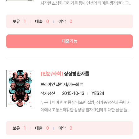
시작한 초상화 그리기를 통해 인생의 의미를 생각한다. 그...
보유
1
대출
0
예약
0
대출가능
[인문/사회]
상상병환자들
브라이언 딜런 저/이문희 역
작가정신
2015-10-13
YES24
누구나 이미 한 번쯤 맞닥뜨린 질병, 심기증!정신과 육체 사
이에서 고통스러워한 상상병 환자 9인의 위대한 삶을 들여
다...
보유
1
대출
0
예약
0