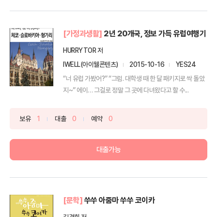
[가정과생활]
2년 20개국, 정보 가득 유럽여행기
HURRYTOR 저
IWELL(아이웰콘텐츠)
2015-10-16
YES24
“너 유럽 가봤어?” “그럼. 대학생 때 한 달 패키지로 싹 돌았
지~” 에이… 그걸로 정말 그 곳에 다녀왔다고 할 수...
보유
1
대출
0
예약
0
대출가능
[문학]
쑤쑤 아줌마 쑤쑤 코이카
김경희 저