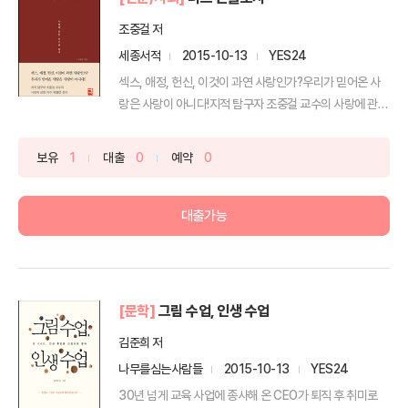
조중걸 저
세종서적
2015-10-13
YES24
섹스, 애정, 헌신, 이것이 과연 사랑인가?우리가 믿어온 사
랑은 사랑이 아니다!지적 탐구자 조중걸 교수의 사랑에 관
한...
보유
1
대출
0
예약
0
대출가능
[문학]
그림 수업, 인생 수업
김준희 저
나무를심는사람들
2015-10-13
YES24
30년 넘게 교육 사업에 종사해 온 CEO가 퇴직 후 취미로