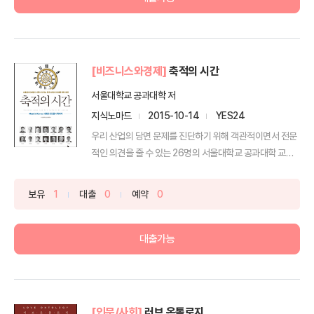
[비즈니스와경제]
축적의 시간
서울대학교 공과대학 저
지식노마드
2015-10-14
YES24
우리 산업의 당면 문제를 진단하기 위해 객관적이면서 전문
적인 의견을 줄 수 있는 26명의 서울대학교 공과대학 교수
들을...
보유
1
대출
0
예약
0
대출가능
[인문/사회]
러브 온톨로지