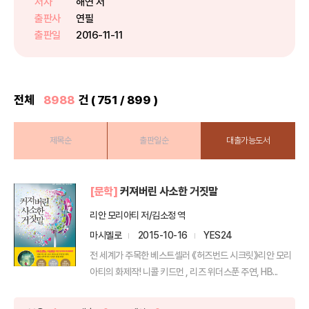
저자
해연 저
어져 차원의 틈에서 죽어가던 소녀
출판사
연필
아힌은 그에게 구해져 제자가 된...
출판일
2016-11-11
전체
8988
건 ( 751 / 899 )
제목순
출판일순
대출가능도서
[문학]
커져버린 사소한 거짓말
리안 모리아티 저/김소정 역
마시멜로
2015-10-16
YES24
전 세계가 주목한 베스트셀러 《허즈번드 시크릿》리안 모리
아티의 화제작! 니콜 키드먼 , 리즈 위더스푼 주연, HB...