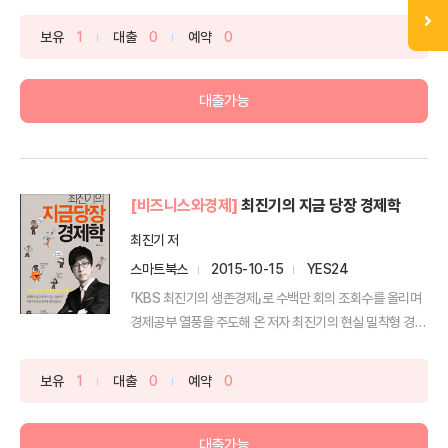
보유
1
대출
0
예약
0
대출가능
[비즈니스와경제]
최진기의 지금 당장 경제학
최진기 저
스마트북스
2015-10-15
YES24
「KBS 최진기의 생존경제」로 수백만 회의 조회수를 올리며
경제공부 열풍을 주도해 온 저자 최진기의 현실 밀착형 경
제...
보유
1
대출
0
예약
0
대출가능