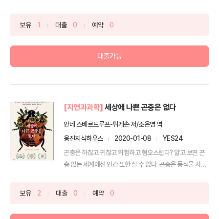
보유
1
대출
0
예약
0
대출가능
[자연과과학]
세상에 나쁜 곤충은 없다
안네 스베르드루프-튀게손 저/조은영 역
웅진지식하우스
2020-01-08
YES24
곤충은 하찮고 귀찮고 위험하고 혐오스럽다? 알고 보면 곤
충 없는 세계에선 인간 또한 살 수 없다. 곤충은 동식물 사
체...
보유
2
대출
0
예약
0