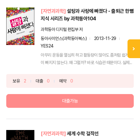
[자연과과학]
설탕과 사랑에 빠졌다 - 출퇴근 한뼘
지식 시리즈 by 과학동아104
과학동아 디지털 편집부 저
동아사이언스(과학동아북스)
2013-11-29
YES24
아무리 운동을 열심히 하고 활동량이 많아도 좀처럼 쉽게 살
이 빠지지 않는다. 왜 그럴까? 바로 식습관 때문이다. 실제...
보유
2
대출
0
예약
0
대출가능
[자연과과학]
세계 수학 걸작선