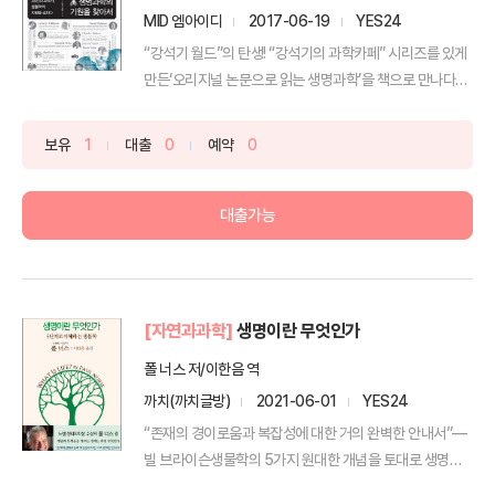
MID 엠아이디
2017-06-19
YES24
“강석기 월드”의 탄생! “강석기의 과학카페” 시리즈를 있게
만든‘오리지널 논문으로 읽는 생명과학’을 책으로 만나다
과...
보유
1
대출
0
예약
0
대출가능
[자연과과학]
생명이란 무엇인가
폴 너스 저/이한음 역
까치(까치글방)
2021-06-01
YES24
“존재의 경이로움과 복잡성에 대한 거의 완벽한 안내서”―
빌 브라이슨생물학의 5가지 원대한 개념을 토대로 생명의
정의...