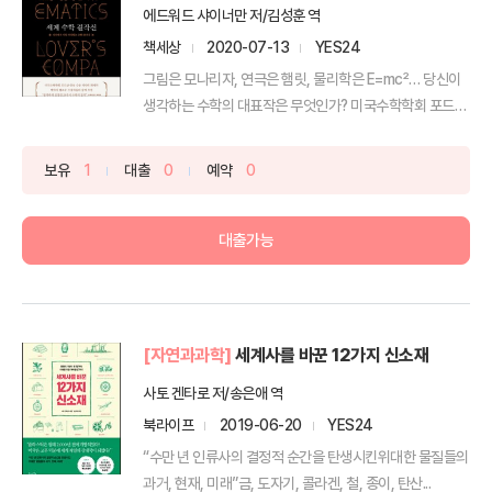
에드워드 샤이너만 저/김성훈 역
책세상
2020-07-13
YES24
그림은 모나리자, 연극은 햄릿, 물리학은 E=mc²… 당신이
생각하는 수학의 대표작은 무엇인가? 미국수학학회 포드상
...
보유
1
대출
0
예약
0
대출가능
[자연과과학]
세계사를 바꾼 12가지 신소재
사토 겐타로 저/송은애 역
북라이프
2019-06-20
YES24
“수만 년 인류사의 결정적 순간을 탄생시킨위대한 물질들의
과거, 현재, 미래”금, 도자기, 콜라겐, 철, 종이, 탄산...