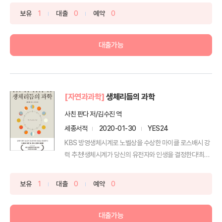
보유
1
대출
0
예약
0
대출가능
[자연과과학]
생체리듬의 과학
사친 판다 저/김수진 역
세종서적
2020-01-30
YES24
KBS 방영생체시계로 노벨상을 수상한 마이클 로스배시 강
력 추천!생체시계가 당신의 유전자와 인생을 결정한다!최강
의 ...
보유
1
대출
0
예약
0
대출가능