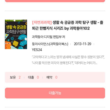
[자연과과학]
생활 속 궁금증 과학 탐구 생활 - 출
퇴근 한뼘지식 시리즈 by 과학동아102
과학동아 디지털 편집부 저
동아사이언스(과학동아북스)
2013-11-29
YES24
‘고약하다고 느끼는 방귀 냄새에 사실은 향수 성분이 있다?’,
‘나이를 먹으면 미각이 둔해진다?’, ‘대머리는 머리가...
보유
2
대출
0
예약
0
대출가능