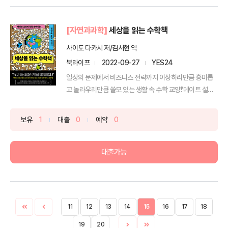
[자연과과학]
세상을 읽는 수학책
사이토 다카시 저/김서현 역
북라이프
2022-09-27
YES24
일상의 문제에서 비즈니스 전략까지 이상하리만큼 흥미롭
고 놀라우리만큼 쓸모 있는 생활 속 수학 교양!‘데이트 설렘
곡선...
보유
1
대출
0
예약
0
대출가능
11
12
13
14
15
16
17
18
19
20