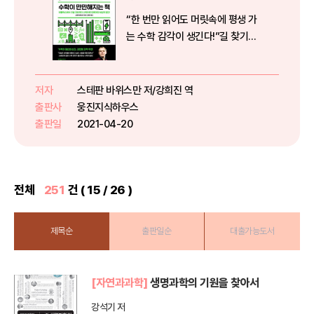
“한 번만 읽어도 머릿속에 평생 가
는 수학 감각이 생긴다!”길 찾기에
서 영화 추천, 일기예보, 여론조사,
전염병 통제까지스웨덴의 젊은 수
학 천재가 들려주는 수학의 쓸모수
저자
스테판 바위스만 저/강희진 역
학 하면 무엇이 떠오르는가? 난해
출판사
웅진지식하우스
한 수식과 문제 풀이, 그래프가 ...
출판일
2021-04-20
전체
251
건 ( 15 / 26 )
제목순
출판일순
대출가능도서
[자연과과학]
생명과학의 기원을 찾아서
강석기 저