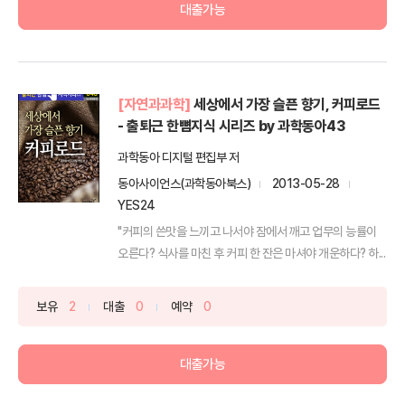
대출가능
[자연과과학]
세상에서 가장 슬픈 향기, 커피로드
- 출퇴근 한뼘지식 시리즈 by 과학동아43
과학동아 디지털 편집부 저
동아사이언스(과학동아북스)
2013-05-28
YES24
"커피의 쓴맛을 느끼고 나서야 잠에서 깨고 업무의 능률이
오른다? 식사를 마친 후 커피 한 잔은 마셔야 개운하다? 하...
보유
2
대출
0
예약
0
대출가능