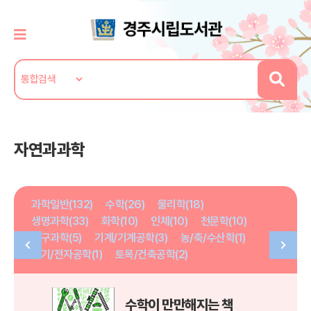
자연과과학
과학일반(132)
수학(26)
물리학(18)
생명과학(33)
화학(10)
인체(10)
천문학(10)
지구과학(5)
기계/기계공학(3)
농/축/수산학(1)
전기/전자공학(1)
토목/건축공학(2)
수학이 만만해지는 책