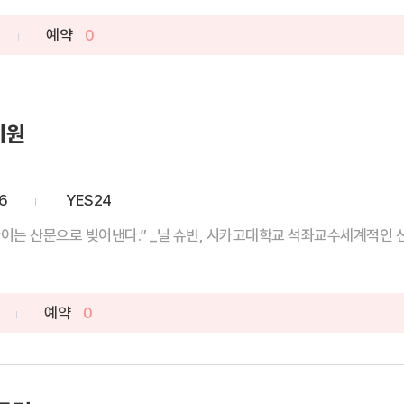
예약
0
기원
6
YES24
는 산문으로 빚어낸다.” _닐 슈빈, 시카고대학교 석좌교수세계적인 신경
예약
0