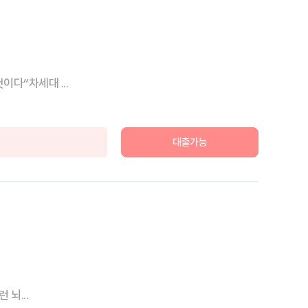
다“차세대 ...
대출가능
 뇌...