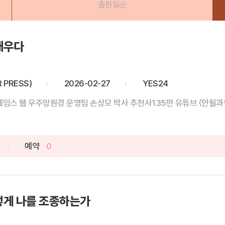
출판일순
깨우다
 PRESS)
2026-02-27
YES24
제임스 웹 우주망원경 운영팀 손상모 박사 추천사135만 유튜브 〈안될과학
예약
0
떻게 나를 조종하는가