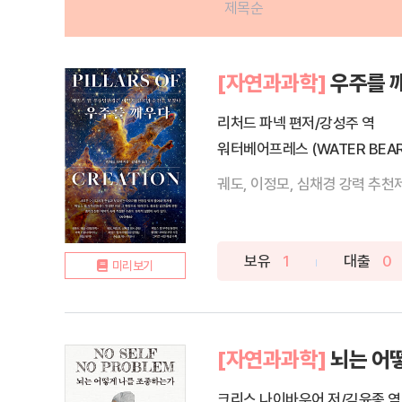
제목순
[자연과과학]
우주를 
리처드 파넥 편저/강성주 역
워터베어프레스 (WATER BEAR
궤도, 이정모, 심채경 강력 추천
보유
1
대출
0
미리보기
[자연과과학]
뇌는 어
크리스 나이바우어 저/김윤종 역