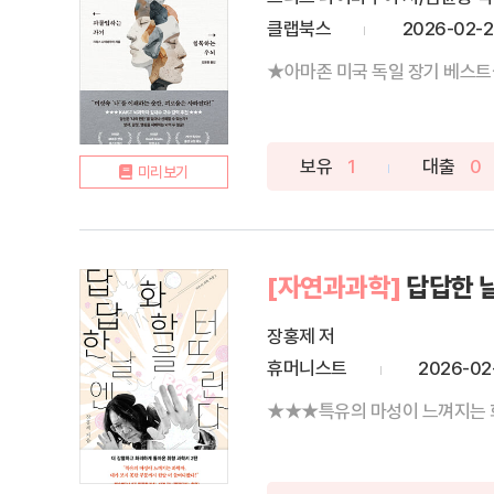
클랩북스
2026-02-
★아마존 미국 독일 장기 베스트셀
보유
1
대출
0
미리보기
[자연과과학]
답답한 
장홍제 저
휴머니스트
2026-02
★★★특유의 마성이 느껴지는 화학자