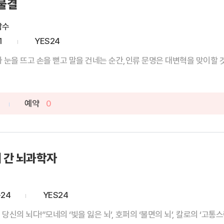
 물결
감수
1
YES24
 눈을 뜨고 손을 뻗고 말을 건네는 순간,인류 문명은 대변혁을 맞이할 것이
예약
0
 간 뇌과학자
-24
YES24
의 뇌다!”모네의 ‘빛을 잃은 뇌’, 호퍼의 ‘불면의 뇌’, 칼로의 ‘고통스런