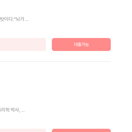
다.”뇌가 ...
대출가능
 박사, ...