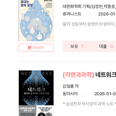
대한화학회 기획/김정민,박종호
휴머니스트
2026-01
물의 성질부터 생명의 탄생까지,물
보유
1
대출
0
미리보기
[자연과과학]
네트워크
김일룡 저
동아시아
2026-01-0
* 삼성전자 부사장의 과학 노트 