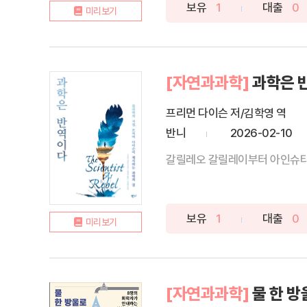
보유
1
대출
0
미리보기
[자연과과학]
과학은 
프리먼 다이슨 저/김학영 역
반니
2026-02-10
갈릴레오 갈릴레이부터 아인슈타인
보유
1
대출
0
미리보기
[자연과과학]
물 한 방