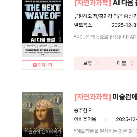
[자연과과학]
AI 다음
류윈하오 저/홍민경 역/박종성 
알토북스
2025-12-3
“지능은 행동으로 완성된다”AI가
보유
1
대출
0
미리보기
[자연과과학]
미술관에
송주현 저
어바웃어북
2025-12
“예술작품을 완성하는 것은 결국 당신