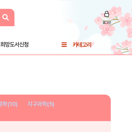
로그인
희망도서신청
카테고리
학(10)
지구과학(5)