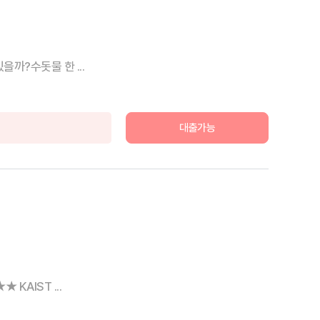
까?수돗물 한 ...
대출가능
AIST ...