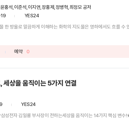
,윤홍석,이준석,이지연,장홍제,정병혁,최정모 공저
-19
YES24
 한 방울로 말끔하게 이해하는 화학의 지도물은 영하에서도 흐를 수 있을
예약
0
, 세상을 움직이는 5가지 연결
9
YES24
*삼성전자 김일룡 부사장이 전하는세상을 움직이는 14가지 핵심 변수!★★ K