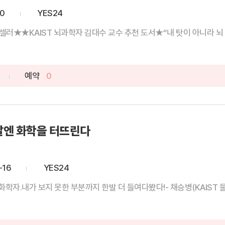
20
YES24
러★★KAIST 뇌과학자 김대수 교수 추천 도서★“내 탓이 아니라 뇌 탓이
예약
0
날엔 화학을 터뜨린다
-16
YES24
.내가 보지 못한 부분까지 한발 더 들여다봤다!- 채승병(KAIST 물리학