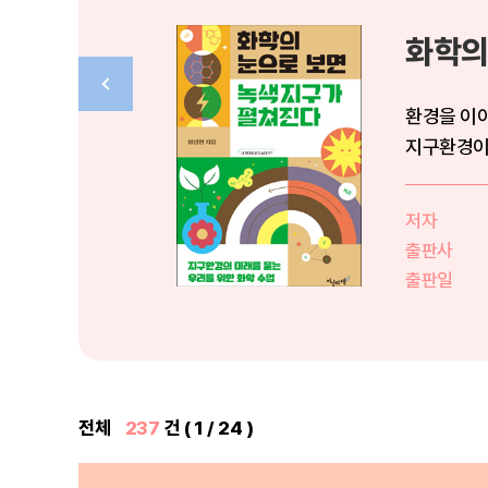
화학의
환경을 이야
지구환경이 
소 ...
저자
출판사
출판일
전체
237
건 ( 1 / 24 )