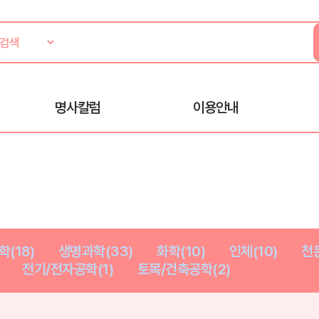
명사칼럼
이용안내
학(18)
생명과학(33)
화학(10)
인체(10)
천문
전기/전자공학(1)
토목/건축공학(2)