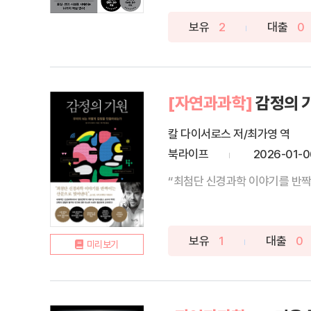
보유
2
대출
0
[자연과과학]
감정의 
칼 다이서로스 저/최가영 역
북라이프
2026-01-0
“최첨단 신경과학 이야기를 반짝이
보유
1
대출
0
미리보기