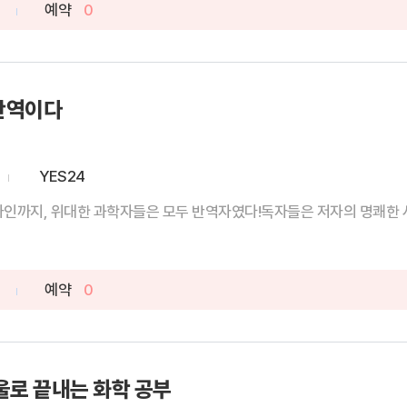
예약
0
반역이다
YES24
까지, 위대한 과학자들은 모두 반역자였다!독자들은 저자의 명쾌한 사고는
예약
0
울로 끝내는 화학 공부