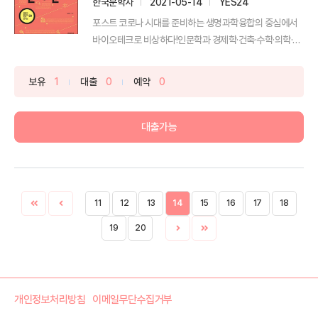
한국문학사
2021-05-14
YES24
포스트 코로나 시대를 준비하는 생명과학융합의 중심에서
바이오테크로 비상하다!인문학과 경제학·건축·수학·의학·과
학·통계...
보유
1
대출
0
예약
0
대출가능
11
12
13
14
15
16
17
18
19
20
개인정보처리방침
이메일무단수집거부