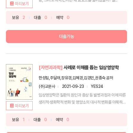
미리보기
보유
2
대출
0
예약
0
대출가능
[자연과과학]
사례로 이해를 돕는 임상영양학
한성림,주달래,장유경,김혜경,김경민,권종숙 공저
(주)교문사
2021-09-23
YES24
임상영양학은 질환의 원인과 증상 등 발병과정과 이에 따른
생리적·생화학적 변화 및 영양소의 대사적 변화를 이해하고,
미리보기
...
보유
1
대출
0
예약
0