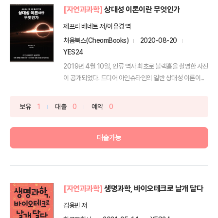
[자연과과학]
상대성 이론이란 무엇인가
제프리 베네트 저/이유경 역
처음북스(CheomBooks)
2020-08-20
YES24
2019년 4월 10일, 인류 역사 최초로 블랙홀을 촬영한 사진
이 공개되었다. 드디어 아인슈타인의 일반 상대성 이론이...
보유
1
대출
0
예약
0
대출가능
[자연과과학]
생명과학, 바이오테크로 날개 달다
김응빈 저