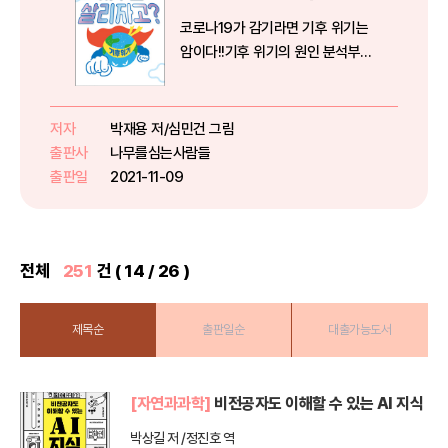
코로나19가 감기라면 기후 위기는
암이다!!기후 위기의 원인 분석부터
도시와 바다 생태계의 문제,탄소 중
립을 위한 구체적인 방안까지지구
지킴이들을 위한 최고의 환경 수업
저자
박재용 저/심민건 그림
왜 지구 기온이 올라갈까? / 빙하가
출판사
나무를심는사람들
녹으면 우리나라도 잠길까?대...
출판일
2021-11-09
전체
251
건 ( 14 / 26 )
제목순
출판일순
대출가능도서
[자연과과학]
비전공자도 이해할 수 있는 AI 지식
박상길 저 /정진호 역