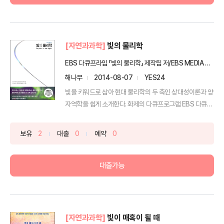
[자연과과학]
빛의 물리학
EBS 다큐프라임 「빛의 물리학」 제작팀 저/EBS MEDIA 기획/홍성욱 감수
해나무
2014-08-07
YES24
빛을 키워드로 삼아 현대 물리학의 두 축인 상대성이론과 양
자역학을 쉽게 소개한다. 화제의 다큐프로그램 EBS 다큐프
라...
보유
2
대출
0
예약
0
대출가능
[자연과과학]
빛이 매혹이 될 때