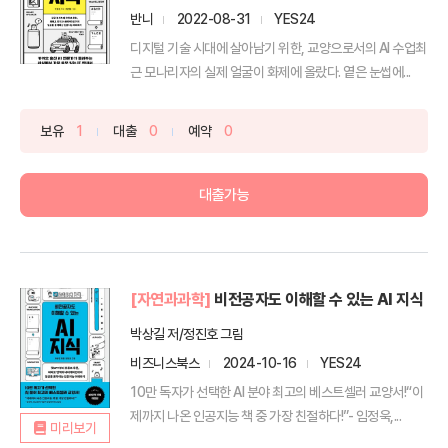
반니
2022-08-31
YES24
디지털 기술 시대에 살아남기 위한, 교양으로서의 AI 수업최
근 모나리자의 실제 얼굴이 화제에 올랐다. 옅은 눈썹에...
보유
1
대출
0
예약
0
대출가능
[자연과과학]
비전공자도 이해할 수 있는 AI 지식
박상길 저/정진호 그림
비즈니스북스
2024-10-16
YES24
10만 독자가 선택한 AI 분야 최고의 베스트셀러 교양서!“이
제까지 나온 인공지능 책 중 가장 친절하다!”- 임정욱,...
미리보기