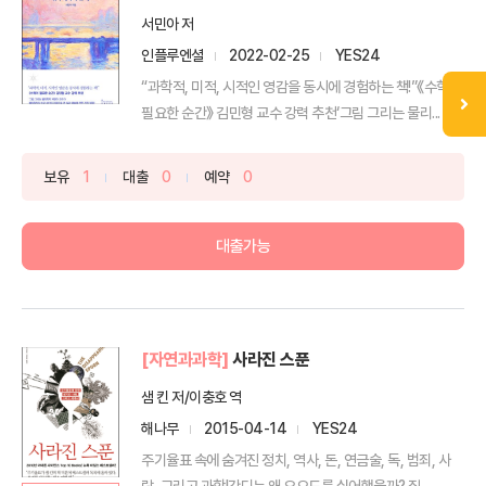
서민아 저
인플루엔셜
2022-02-25
YES24
“과학적, 미적, 시적인 영감을 동시에 경험하는 책!”《수학이
필요한 순간》 김민형 교수 강력 추천‘그림 그리는 물리...
보유
1
대출
0
예약
0
대출가능
[자연과과학]
사라진 스푼
샘 킨 저/이충호 역
해나무
2015-04-14
YES24
주기율표 속에 숨겨진 정치, 역사, 돈, 연금술, 독, 범죄, 사
랑, 그리고 과학!간디는 왜 요오드를 싫어했을까? 질...