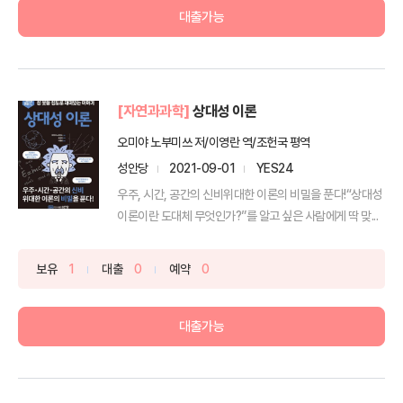
대출가능
[자연과과학]
상대성 이론
오미야 노부미쓰 저/이영란 역/조헌국 평역
성안당
2021-09-01
YES24
우주, 시간, 공간의 신비위대한 이론의 비밀을 푼다!“상대성
이론이란 도대체 무엇인가?”를 알고 싶은 사람에게 딱 맞...
보유
1
대출
0
예약
0
대출가능