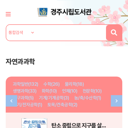
자연과과학
과학일반(132)
수학(26)
물리학(18)
생명과학(33)
화학(10)
인체(10)
천문학(10)
지구과학(5)
기계/기계공학(3)
농/축/수산학(1)
전기/전자공학(1)
토목/건축공학(2)
탄소 중립으로 지구를 살리자고?