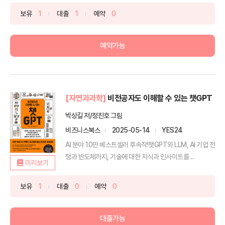
보유
1
대출
1
예약
0
예약가능
[자연과과학]
비전공자도 이해할 수 있는 챗GPT
박상길 저/정진호 그림
비즈니스북스
2025-05-14
YES24
AI 분야 10만 베스트셀러 후속작!챗GPT와 LLM, AI 기업 전
쟁과 반도체까지, 기술에 대한 지식과 인사이트를 ...
미리보기
보유
1
대출
0
예약
0
대출가능