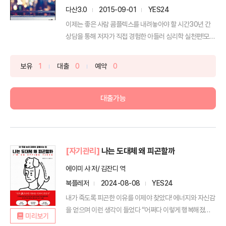
다산3.0
2015-09-01
YES24
이제는 좋은 사람 콤플렉스를 내려놓아야 할 시간30년 간
상담을 통해 저자가 직접 경험한 아들러 심리학 실천편!모두
의...
보유
1
대출
0
예약
0
대출가능
[자기관리]
나는 도대체 왜 피곤할까
에이미 샤 저/ 김잔디 역
북플레저
2024-08-08
YES24
내가 죽도록 피곤한 이유를 이제야 찾았다! 에너지와 자신감
을 얻으며 이런 생각이 들었다 “어쩌다 이렇게 행복해졌
미리보기
지?”...