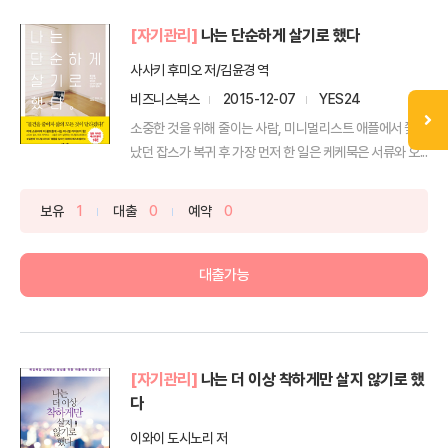
[자기관리]
나는 단순하게 살기로 했다
사사키 후미오 저/김윤경 역
비즈니스북스
2015-12-07
YES24
소중한 것을 위해 줄이는 사람, 미니멀리스트 애플에서 쫓겨
났던 잡스가 복귀 후 가장 먼저 한 일은 케케묵은 서류와 오...
보유
1
대출
0
예약
0
대출가능
[자기관리]
나는 더 이상 착하게만 살지 않기로 했
다
이와이 도시노리 저