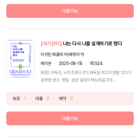
대출가능
[자기관리]
나는 다시 나를 설계하기로 했다
마르틴 베를레 저/배명자 역
메이븐
2025-08-18
YES24
80만 구독자, 누적 조회수 2억 뷰독일 최고의 멘탈 코치가
증명한 생각 · 행동 · 습관 설계의 핵심독일 3대 ...
보유
1
대출
0
예약
0
대출가능