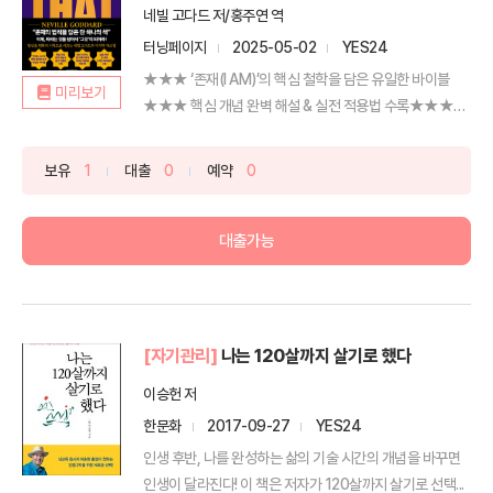
네빌 고다드 저/홍주연 역
터닝페이지
2025-05-02
YES24
★★★ ‘존재(I AM)’의 핵심 철학을 담은 유일한 바이블
미리보기
★★★ 핵심 개념 완벽 해설 & 실전 적용법 수록★★★
웨...
보유
1
대출
0
예약
0
대출가능
[자기관리]
나는 120살까지 살기로 했다
이승헌 저
한문화
2017-09-27
YES24
인생 후반, 나를 완성하는 삶의 기술 시간의 개념을 바꾸면
인생이 달라진다! 이 책은 저자가 120살까지 살기로 선택...