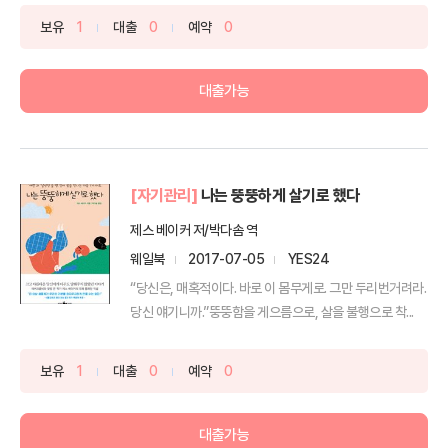
보유
1
대출
0
예약
0
대출가능
[자기관리]
나는 뚱뚱하게 살기로 했다
제스 베이커 저/박다솜 역
웨일북
2017-07-05
YES24
“당신은, 매혹적이다. 바로 이 몸무게로. 그만 두리번거려라.
당신 얘기니까.”뚱뚱함을 게으름으로, 살을 불행으로 착...
보유
1
대출
0
예약
0
대출가능