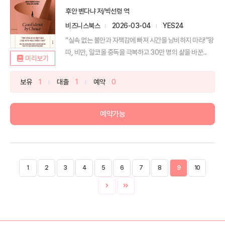
후안 벤다냐 저/박선령 역
비즈니스북스
2026-03-04
YES24
“실속 없는 불안과 자책감에 빠져 시간을 낭비하지 마라!”왕
따, 비만, 알코올 중독을 극복하고 30만 명의 삶을 바꾼...
미리보기
보유
1
대출
1
예약
0
예약가능
1
2
3
4
5
6
7
8
9
10