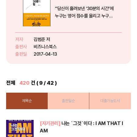
“당신이 흘려보낸 ‘30분의 시간’에
누구는 영어 점수를 올리고 누구는
게임 점수만 올린다!”시간이 없다
는 말은 핑계일 뿐!우리 주위에 그
냥 흘러가는 ‘보이지 않는 시간’을
저자
김범준 저
잡아라! 많은 사람들이 성과를 내고
출판사
비즈니스북스
싶어서, 미래를 준비하기 ...
출판일
2017-04-13
전체
420
건 ( 9 / 42 )
제목순
출판일순
대출가능도서
[자기관리]
나는 `그것`이다 : I AM THAT I
AM