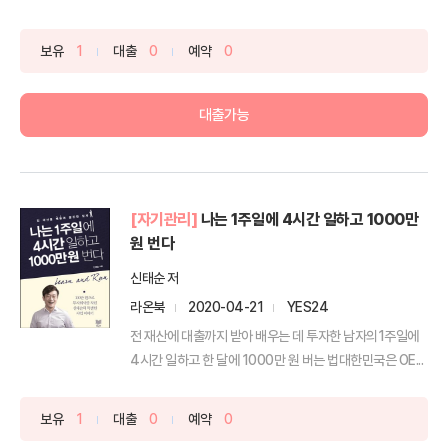
보유
1
대출
0
예약
0
대출가능
[자기관리]
나는 1주일에 4시간 일하고 1000만
원 번다
신태순 저
라온북
2020-04-21
YES24
전 재산에 대출까지 받아 배우는 데 투자한 남자의1주일에
4시간 일하고 한 달에 1000만 원 버는 법대한민국은 OE...
보유
1
대출
0
예약
0