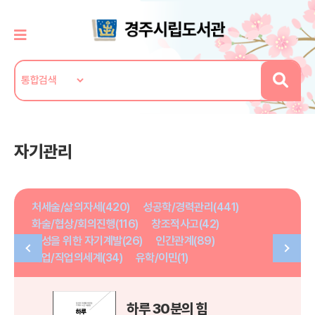
자기관리
처세술/삶의자세(420)
성공학/경력관리(441)
화술/협상/회의진행(116)
창조적사고(42)
여성을 위한 자기계발(26)
인간관계(89)
취업/직업의세계(34)
유학/이민(1)
하루 30분의 힘