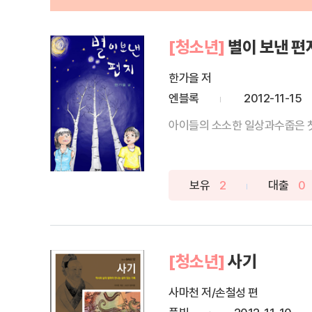
[청소년]
별이 보낸 편
한가을 저
엔블록
2012-11-15
아이들의 소소한 일상과수줍은 첫
보유
2
대출
0
[청소년]
사기
사마천 저/손철성 편