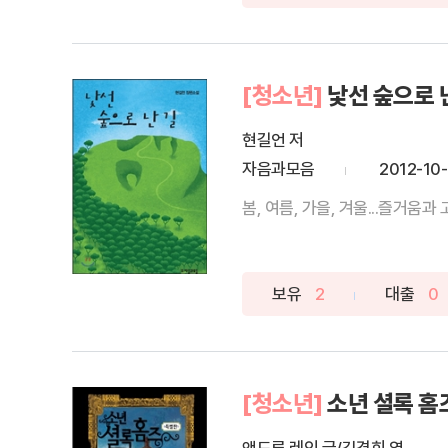
[청소년]
낯선 숲으로 
현길언 저
자음과모음
2012-10-
봄, 여름, 가을, 겨울...즐거움
보유
2
대출
0
[청소년]
소년 셜록 홈