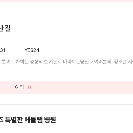
난 길
31
YES24
과 고통이 교차하는 성장의 한 계절로 바라보는당신과 여러분의, 청소년 시절 
예약
0
즈 특별판 베들램 병원