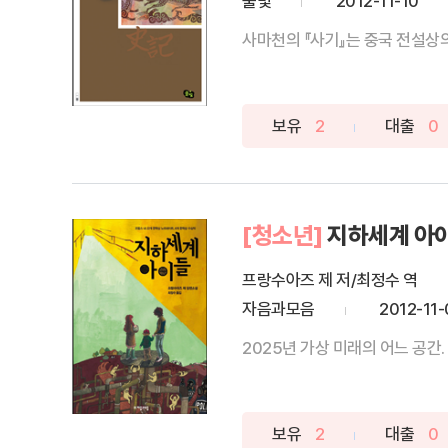
풀빛
2012-11-10
사마천의 『사기』는 중국 전설상의
보유
2
대출
0
[청소년]
지하세계 아
프랑수아즈 제 저/최정수 역
자음과모음
2012-11-
2025년 가상 미래의 어느 공간
보유
2
대출
0