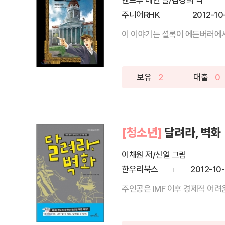
앤드루 레인 글/김경희 역
주니어RHK
2012-10
이 이야기는 셜록이 에든버러에서 
보유
2
대출
0
[청소년]
달려라, 벽화
이채원 저/신얼 그림
한우리북스
2012-10
주인공은 IMF 이후 경제적 어려