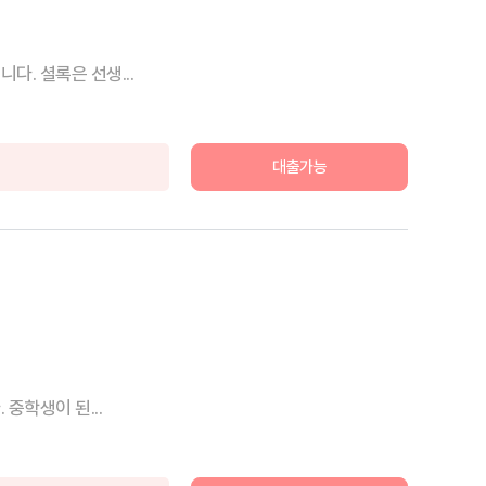
. 셜록은 선생...
대출가능
중학생이 된...