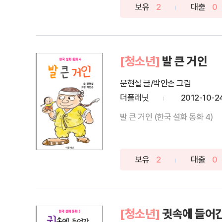
보유
2
대출
0
[청소년]
발 큰 거인
문현실 글/박얀손 그림
더플래닛
2012-10-2
발 큰 거인 (한국 설화 동화 4)
보유
2
대출
0
[청소년]
귓속에 들어