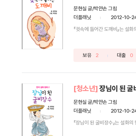
문현실 글/박얀손 그림
더플래닛
2012-10-2
『귓속에 들어간 도깨비』는 설화의
보유
2
대출
0
[청소년]
장님이 된 
문현실 글/박얀손 그림
더플래닛
2012-10-2
『장님이 된 굴비장수』는 설화의 