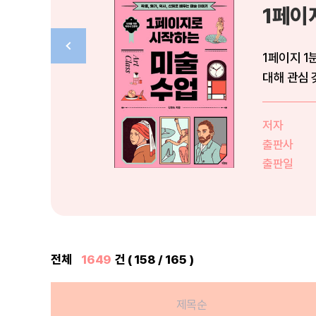
1페이
1페이지 1
대해 관심 
저자
출판사
출판일
전체
1649
건 ( 158 / 165 )
제목순