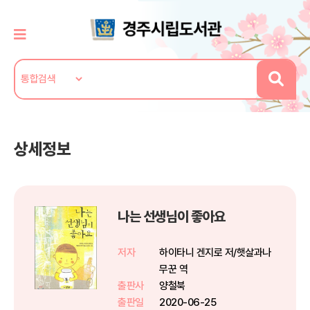
상세정보
나는 선생님이 좋아요
저자
하이타니 겐지로 저/햇살과나
무꾼 역
출판사
양철북
출판일
2020-06-25