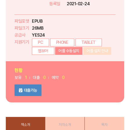
등록일
2021-02-24
파일포맷
EPUB
파일크기
26MB
공급사
YES24
지원기기
PC
PHONE
TABLET
웹뷰어
어플 수동설치
어플 설치 안내
현황
보유
1
대출
0
예약
0
대출가능
책소개
저자소개
목차