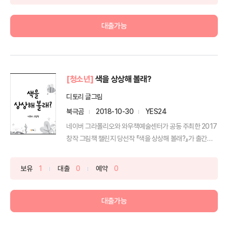
대출가능
[청소년]
색을 상상해 볼래?
디토리 글그림
북극곰
2018-10-30
YES24
네이버 그라폴리오와 와우책예술센터가 공동 주최한 2017
창작 그림책 챌린지 당선작 『색을 상상해 볼래?』가 출간되
었...
보유
1
대출
0
예약
0
대출가능