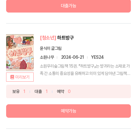
대출가능
[청소년]
하트방구
윤식이 글그림
소원나무
2024-06-21
YES24
소원우리숲그림책 15권. 『하트방구』는 방귀라는 소재로 가
족 간 소통의 중요성을 유쾌하고 의미 있게 담아낸 그림책입
미리보기
니...
보유
1
대출
1
예약
0
예약가능