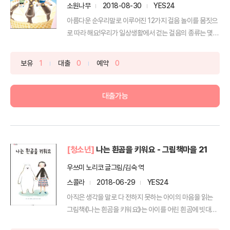
소원나무
2018-08-30
YES24
아름다운 순우리말로 이루어진 12가지 걸음 놀이를 몸짓으
로 따라 해요!우리가 일상생활에서 걷는 걸음의 종류는 몇
가지...
보유
1
대출
0
예약
0
대출가능
[청소년]
나는 흰곰을 키워요 - 그림책마을 21
우쓰미 노리코 글그림/김숙 역
스콜라
2018-06-29
YES24
아직은 생각을 말로 다 전하지 못하는 아이의 마음을 읽는
그림책《나는 흰곰을 키워요》는 아이를 어린 흰곰에 빗대어,
...