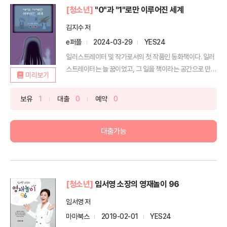
[청소년]
"0"과 "1"로만 이루어진 세계
김지수 저
e퍼플
2024-03-29
YES24
일러스트레이터 및 작가로서의 첫 작품인 동화책이다. 일러
스트레이터는 늘 꿈이었고, 그 일을 책이라는 공간으로 만들
미리보기
수...
보유
1
대출
0
예약
0
대출가능
[청소년]
임서영 소장의 영재놀이 96
임서영 저
마마북스
2019-02-01
YES24