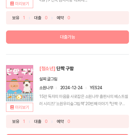
미리보기
보유
1
대출
0
예약
0
대출가능
[청소년]
단짝 구함
설찌 글그림
소원나무
2024-12-24
YES24
15만 독자의 마음을 사로잡은 소원나무 출판사의 베스트셀
러 시리즈! ‘소원우리숲그림책’ 20번째 이야기 『단짝 구
미리보기
함』...
보유
1
대출
0
예약
0