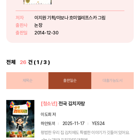
고, 색깔도 익히는 책입니다. ㄱ부
터 ㅎ까지 한글도 깨치고, 단어도
떠올리면서 페이지를 넘길 수 있습
저자
이지원 기획/이보나 흐미엘레프스카 그림
니다. ㄱ을 소개하는 페이지에는 개
출판사
논장
미, 가시, 고양이, 가방처럼 ㄱ...
출판일
2014-12-30
전체
26
건 ( 1 / 3 )
제목순
출판일순
대출가능도서
[청소년]
전국 김치자랑
이도희 저
하얀토끼
2025-11-17
YES24
평범한 우리 집 김치에도 특별한 이야기가 깃들어 있어요.
<br />'전국 김치자랑' 대회에 ...