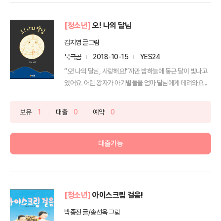
[청소년]
오! 나의 달님
김지영 글그림
북극곰
2018-10-15
YES24
“오! 나의 달님, 사랑해요!”까만 밤하늘에 둥근 달이 빛나고
있어요. 어린 왕자가 아기별들을 엄마 달님에게 데려와요...
보유
1
대출
0
예약
0
대출가능
[청소년]
아이스크림 걸음!
박종진 글/송선옥 그림