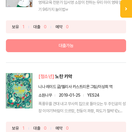
영재교육 전문가 임서영 소장이 전하는 우리 아이 영재 만들
기 96가지 놀이법ㅂ
보유
1
대출
0
예약
0
대출가능
[청소년]
노란 카약
니나 레이드 글/멜리사 카스트리욘 그림/이상희 역
소원나무
2019-01-25
YES24
폭풍우를 견대 내고 무사히 집으로 돌아오는 두 주인공의 성
장 이야기!바람이 으르렁, 천둥이 콰쾅, 파도가 철썩! 《노...
보유
1
대출
0
예약
0