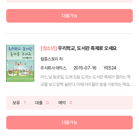
대출가능
[청소년]
우리학교, 도서관 축제로 오세요
컬툰스토리 저
주식회사 태믹스
2015-07-16
YES24
어느 날 등굣길, 도래 도람 도치는 도서관 축제가 열리는 학
교를 보고 깜짝 놀란다. 이때 아이들의 앞을 가로막는 책요...
보유
1
대출
0
예약
0
대출가능