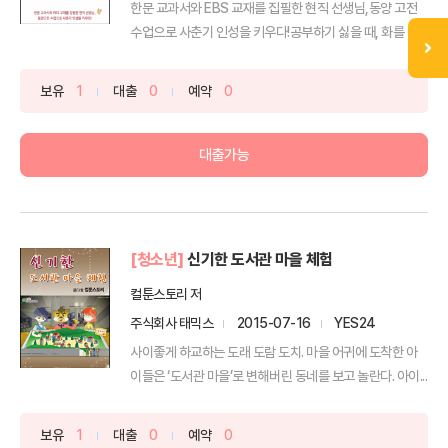
한문 교과서와 EBS 교재를 집필한 현직 선생님,동양 고전
수업으로 사춘기 인성을 키우다!공부하기 싫을 때, 화를 참...
보유
1
대출
0
예약
0
대출가능
[청소년]
신기한 도서관 마을 체험
컬툰스토리 저
주식회사 태믹스
2015-07-16
YES24
사이좋게 하교하는 도래 도람 도치. 마을 어귀에 도착한 아
이들은 ‘도서관 마을’로 변해버린 동네를 보고 놀란다. 아이...
보유
1
대출
0
예약
0