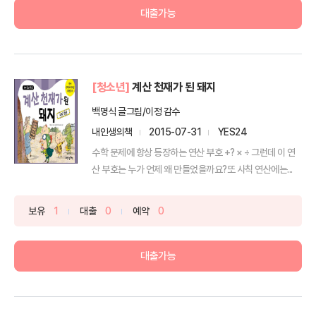
대출가능
[청소년]
계산 천재가 된 돼지
백명식 글그림/이정 감수
내인생의책
2015-07-31
YES24
수학 문제에 항상 등장하는 연산 부호 +? × ÷ 그런데 이 연
산 부호는 누가 언제 왜 만들었을까요?또 사칙 연산에는...
보유
1
대출
0
예약
0
대출가능