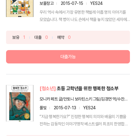
보물창고
2015-07-15
YES24
우리 역사 속에서 가장 유명한 책벌레 아홉 명의 이야기를
모았습니다. 책 병이 나도 손에서 책을 놓지 않았던 세자에
서...
보유
1
대출
0
예약
0
대출가능
[청소년]
초등 고학년을 위한 행복한 청소부
모니카 페트 글/안토니 보라틴스키 그림/김경연 역/수잔나 오 영문번역
풀빛
2015-07-13
YES24
“지금 행복한가요?” 진정한 행복의 의미와 배움의 기쁨을
전하는 감동적인 이야기!명작 베스트셀러 최초의 한영합본
판 [...