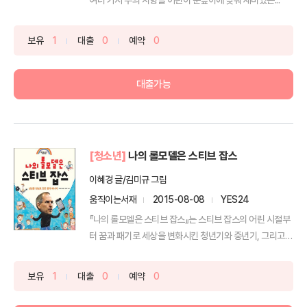
보유
1
대출
0
예약
0
대출가능
[청소년]
나의 롤모델은 스티브 잡스
이혜경 글/김미규 그림
움직이는서재
2015-08-08
YES24
『나의 롤모델은 스티브 잡스』는 스티브 잡스의 어린 시절부
터 꿈과 패기로 세상을 변화시킨 청년기와 중년기, 그리고
그...
보유
1
대출
0
예약
0