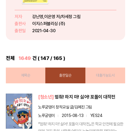
법!실생활에 가까운 문제로 수 감각
을 키워요~7살에 적합한 시계 학
습 방법은 따로 있어요! ‘7살 첫 수
저자
강난영,이은영 저/차세정 그림
학’은 시계 보는 방법을 원리로 익
출판사
이지스퍼블리싱 (주)
힌 후, 아이들의 실생활...
출판일
2021-04-30
전체
1649
건 ( 147 / 165 )
제목순
출판일순
대출가능도서
[청소년]
멈춰! 하지 마! 싫어! 포돌이 대작전
노루궁뎅이 창작교실 글/김예진 그림
노루궁뎅이
2015-08-13
YES24
『멈춰! 하지 마! 싫어! 포돌이 대작전』은 학교 안전에 필요한
여러 가지 주의 사항을 어린이 눈높이에 맞춰 재미있는...