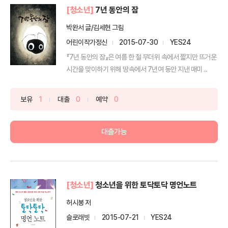
[청소년]
7년 동안의 잠
박완서 글/김세현 그림
어린이작가정신
2015-07-30
YES24
『7년 동안의 잠』은 여름 한 철 무더위 속에서 짧지만 뜨거운
시간을 맞이하기 위해 땅속에서 7년여 동안 지낸 매미 ...
보유
1
대출
0
예약
0
대출가능
[청소년]
청소년을 위한 토닥토닥 명언노트
허시봉 저
슬로래빗
2015-07-21
YES24