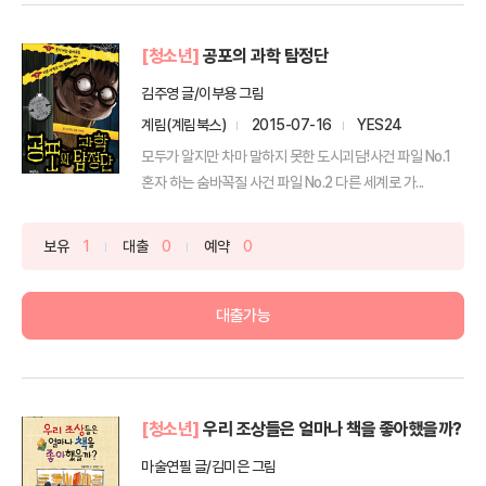
[청소년]
공포의 과학 탐정단
김주영 글/이부용 그림
계림(계림북스)
2015-07-16
YES24
모두가 알지만 차마 말하지 못한 도시괴담!사건 파일 No.1
혼자 하는 숨바꼭질 사건 파일 No.2 다른 세계로 가...
보유
1
대출
0
예약
0
대출가능
[청소년]
우리 조상들은 얼마나 책을 좋아했을까?
마술연필 글/김미은 그림