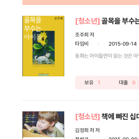
[청소년]
골목을 부수
조주희 저
타임비
2015-09-14
동화는 아이들만이 읽는 것은 아닐
보유
1
대출
0
[청소년]
책에 빠진 십
김정희 저 저