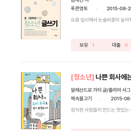
김세연 저
푸른영토
2015-08-2
보유
1
대출
0
[청소년]
나쁜 회사에는
알레산드로 가티 글/줄리아 사그
책속물고기
2015-08
정직한 사람들이 만드는 맛있는 