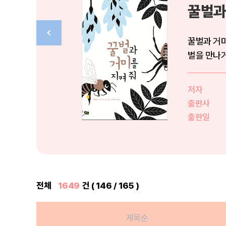
꿀벌과
꿀벌과 거
벌을 만나거
물론, 사람..
저자
출판사
출판일
전체
1649
건 ( 146 / 165 )
제목순