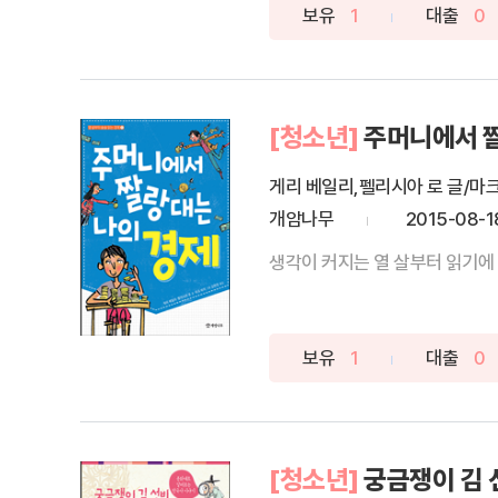
보유
1
대출
0
[청소년]
주머니에서 
게리 베일리,펠리시아 로 글/마크
개암나무
2015-08-1
생각이 커지는 열 살부터 읽기에 
보유
1
대출
0
[청소년]
궁금쟁이 김 