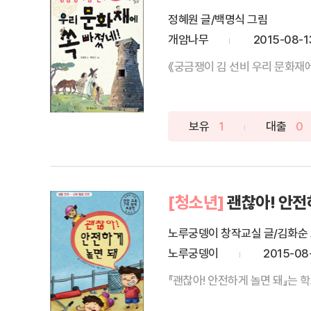
정혜원 글/백명식 그림
개암나무
2015-08-1
《궁금쟁이 김 선비 우리 문화재에 
보유
1
대출
0
[청소년]
괜찮아! 안전
노루궁뎅이 창작교실 글/김화순
노루궁뎅이
2015-08
『괜찮아! 안전하게 놀면 돼』는 