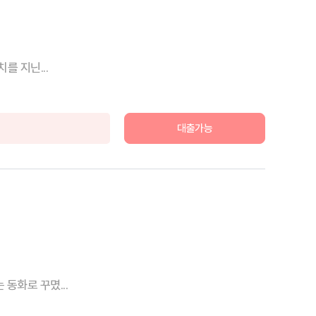
를 지닌...
대출가능
동화로 꾸몄...