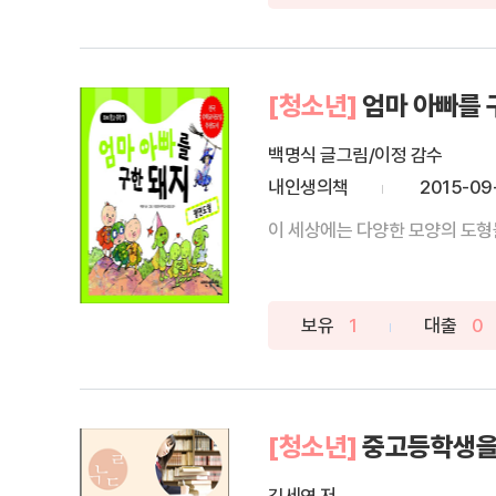
[청소년]
엄마 아빠를 
백명식 글그림/이정 감수
내인생의책
2015-09
이 세상에는 다양한 모양의 도형
보유
1
대출
0
[청소년]
중고등학생을