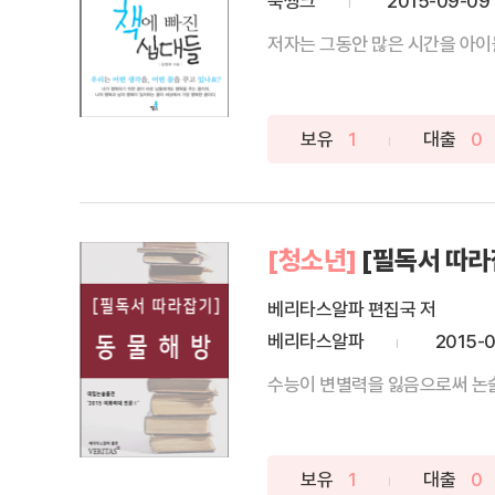
북씽크
2015-09-09
저자는 그동안 많은 시간을 아이들
보유
1
대출
0
[청소년]
[필독서 따라
베리타스알파 편집국 저
베리타스알파
2015-
수능이 변별력을 잃음으로써 논술의
보유
1
대출
0