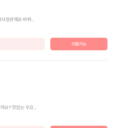
시도 입학사정관제로 바뀌...
대출가능
요? 맛있는 우유...