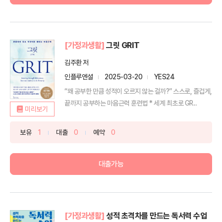
[가정과생활]
그릿 GRIT
김주환 저
인플루엔셜
2025-03-20
YES24
“왜 공부한 만큼 성적이 오르지 않는 걸까?” 스스로, 즐겁게,
끝까지 공부하는 마음근력 훈련법 * 세계 최초로 GR...
미리보기
보유
1
대출
0
예약
0
대출가능
[가정과생활]
성적 초격차를 만드는 독서력 수업