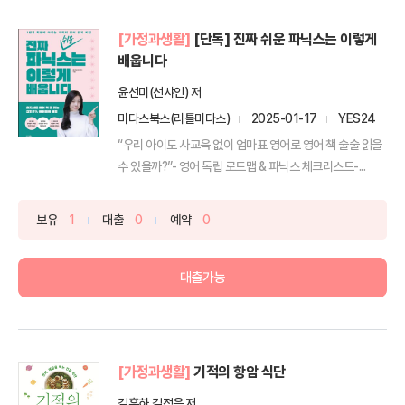
[가정과생활]
[단독] 진짜 쉬운 파닉스는 이렇게
배웁니다
윤선미(선샤인) 저
미다스북스(리틀미다스)
2025-01-17
YES24
“우리 아이도 사교육 없이 엄마표 영어로 영어 책 술술 읽을
수 있을까?”- 영어 독립 로드맵 & 파닉스 체크리스트-...
보유
1
대출
0
예약
0
대출가능
[가정과생활]
기적의 항암 식단
김훈하,김정은 저