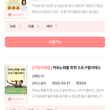
* 진료 대기 5년* 소아정신과 최고 권위자* 30년간 15만
명의 소아청소년 진단 · 치료“친구들보다 말이 늦어요”...
미리보기
보유
2
대출
0
예약
0
대출가능
[가정과생활]
저속노화를 위한 소도구필라테스
오해인 저
샨티스토리
2025-03-21
YES24
저속노화를 위한 소도구 필라테스는 나이가 들어도 건강하
고 자유로운 움직임을 유지할 수 있도록 돕는 필라테스 가이
미리보기
드입니...