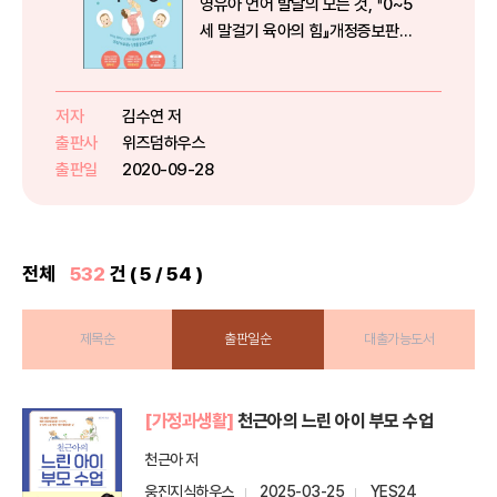
영유아 언어 발달의 모든 것, 『0~5
세 말걸기 육아의 힘』개정증보판
출간지난 2015년 출간 이후, 수많
은 부모들에게 열렬한 지지와 사랑
을 받아온 『0~5세 말걸기 육아의
저자
김수연 저
힘』 개정증보판이 출간되었다. 각
출판사
위즈덤하우스
발달기별 말걸기 육아법을 ...
출판일
2020-09-28
전체
532
건 ( 5 / 54 )
제목순
출판일순
대출가능도서
[가정과생활]
천근아의 느린 아이 부모 수업
천근아 저
웅진지식하우스
2025-03-25
YES24