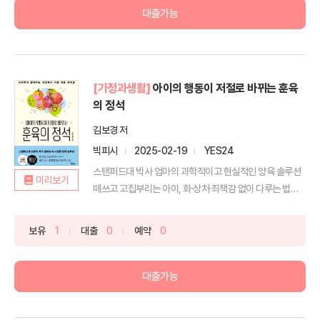
대출가능
[가정과생활]
아이의 행동이 저절로 바뀌는 훈육
의 정석
김보경 저
빅피시
2025-02-19
YES24
스탠퍼드대 박사 엄마의 과학적이고 현실적인 양육 솔루션
미리보기
떼쓰고 고집부리는 아이, 화·상처·죄책감 없이 다루는 법부
모들은...
보유
1
대출
0
예약
0
대출가능