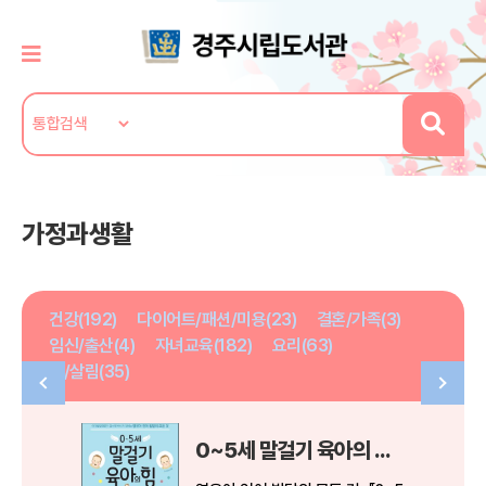
가정과생활
건강(192)
다이어트/패션/미용(23)
결혼/가족(3)
임신/출산(4)
자녀교육(182)
요리(63)
집/살림(35)
0~5세 말걸기 육아의 힘 (개정증보판)