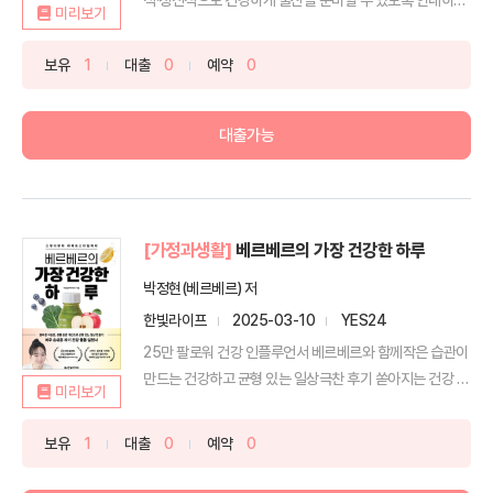
미리보기
책입...
보유
1
대출
0
예약
0
대출가능
[가정과생활]
베르베르의 가장 건강한 하루
박정현(베르베르) 저
한빛라이프
2025-03-10
YES24
25만 팔로워 건강 인플루언서 베르베르와 함께작은 습관이
만드는 건강하고 균형 있는 일상극찬 후기 쏟아지는 건강 스
미리보기
무...
보유
1
대출
0
예약
0