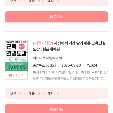
보유
1
대출
0
예약
0
대출가능
[가정과생활]
세상에서 가장 알기 쉬운 근육연결
도감 : 셀프케어편
키마타 료 저/장하나 역
중앙북스(books)
2025-03-20
YES24
국내 건강 분야 베스트셀러, 일본 내 누적 11만 부 판매운동/
미리보기
의학 관계자들에게 극찬을 받은 화제의 근육연결도감 후
속...
보유
1
대출
0
예약
0
대출가능