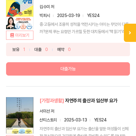
김수미 저
빅피시
2025-03-19
YES24
중·고등에서 조용히 성적을 역전시키는 아이는 무엇이 다를
까?문제 푸는 요령만 가르칠 듯한 대치동에서 ‘책 읽기’라는
미리보기
...
보유
1
대출
0
예약
0
대출가능
[가정과생활]
자연주의 출산과 임산부 요가
서미선 저
샨티스토리
2025-03-13
YES24
자연주의 출산과 임산부 요가는 출산을 앞둔 여성들이 신체
적·정신적으로 건강하게 출산을 준비할 수 있도록 안내하는