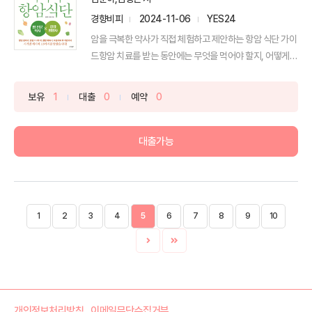
경향비피
2024-11-06
YES24
암을 극복한 약사가 직접 체험하고 제안하는 항암 식단 가이
드항암 치료를 받는 동안에는 무엇을 먹어야 할지, 어떻게
먹...
보유
1
대출
0
예약
0
대출가능
1
2
3
4
5
6
7
8
9
10
개인정보처리방침
이메일무단수집거부