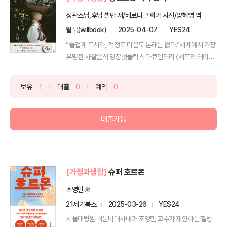
정관스님,후남 셀만 저/베로니크 회거 사진/양혜영 역
윌북(willbook)
2025-04-07
YES24
“즐겁게 드시라, 걱정도 미움도 본래는 없다.”세계에서 가장
유명한 사찰음식 명장넷플릭스 다큐멘터리 〈셰프의 테이
블〉...
보유
1
대출
0
예약
0
대출가능
[가정과생활]
슈퍼 호르몬
조영민 저
21세기북스
2025-03-26
YES24
서울대병원 내분비대사내과 조영민 교수가 제안하는‘질병