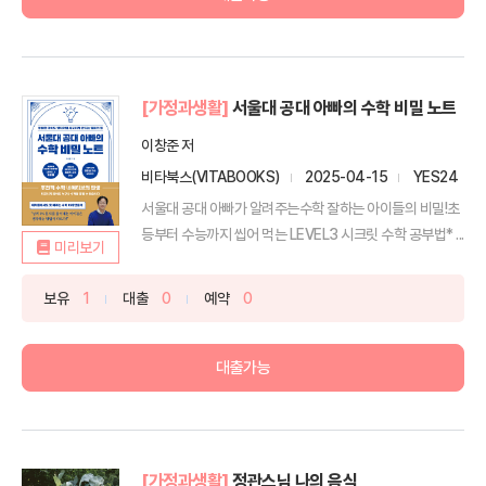
[가정과생활]
서울대 공대 아빠의 수학 비밀 노트
이창준 저
비타북스(VITABOOKS)
2025-04-15
YES24
서울대 공대 아빠가 알려주는수학 잘하는 아이들의 비밀!초
등부터 수능까지 씹어 먹는 LEVEL3 시크릿 수학 공부법* ...
미리보기
보유
1
대출
0
예약
0
대출가능
[가정과생활]
정관스님 나의 음식