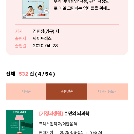
우리 아이 반찬 걱정, 편식 걱정으
로 매일 고민하는 엄마들을 위해유
아 식판식 베스트셀러 『밍구스 식
판』의 밍구가더 다양하고 더 간편
한 ‘유아 식판식 반찬 레시피’로 돌
저자
김민정(밍구) 저
아왔다!우리 아이 식판에 무슨 반찬
출판사
싸이프레스
을 해줘야 할지 고민된다면 140...
출판일
2020-04-28
전체
532
건 ( 4 / 54 )
제목순
출판일순
대출가능도서
[가정과생활]
수면의 뇌과학
크리스 윈터 저/이한음 역
현대지성
2025-06-04
YES24