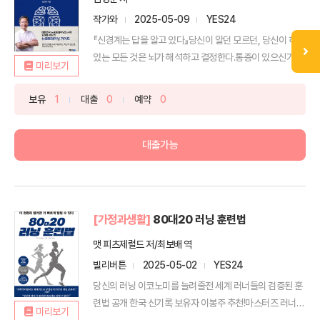
작가와
2025-05-09
YES24
『신경계는 답을 알고 있다』당신이 알던 모르던, 당신이 하고
있는 모든 것은 뇌가 해석하고 결정한다.통증이 있으신가
미리보기
요...
보유
1
대출
0
예약
0
대출가능
[가정과생활]
80대20 러닝 훈련법
맷 피츠제럴드 저/최보배 역
빌리버튼
2025-05-02
YES24
당신의 러닝 이코노미를 늘려줄전 세계 러너들의 검증된 훈
련법 공개 한국 신기록 보유자 이봉주 추천!마스터즈 러너
미리보기
로버...