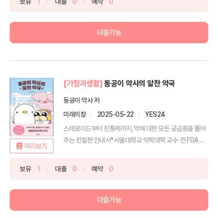
보유
1
대출
0
예약
0
대출가능
[가정과생활]
동공이 약사의 알찬 약국
동공이 약사 저
미래의창
2025-05-22
YES24
스테로이드부터 진통제까지,약에 대한 모든 궁금증을 풀어
주는 친절한 안내서*서울대학교 약학대학 교수· 전 FDA 임
미리보기
상약...
보유
1
대출
0
예약
0
대출가능