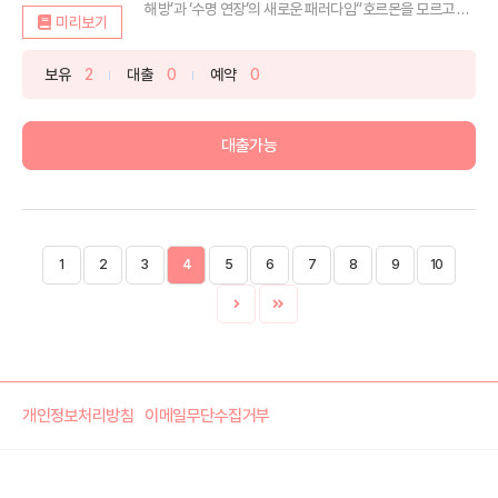
해방’과 ‘수명 연장’의 새로운 패러다임“호르몬을 모르고 건
미리보기
강하...
보유
2
대출
0
예약
0
대출가능
1
2
3
4
5
6
7
8
9
10
개인정보처리방침
이메일무단수집거부