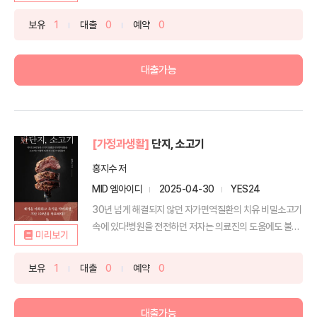
보유
1
대출
0
예약
0
대출가능
[가정과생활]
단지, 소고기
홍지수 저
MID 엠아이디
2025-04-30
YES24
30년 넘게 해결되지 않던 자가면역질환의 치유 비밀소고기
속에 있다!병원을 전전하던 저자는 의료진의 도움에도 불구
미리보기
하고...
보유
1
대출
0
예약
0
대출가능