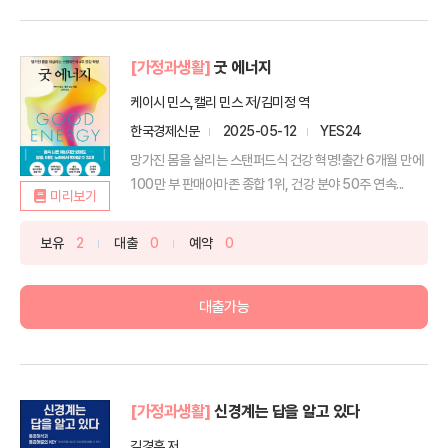
[가정과생활]
굿 에너지
케이시 민스,캘리 민스 저/김미정 역
한국경제신문
2025-05-12
YES24
망가진 몸을 살리는 스탠퍼드식 건강 혁명!출간 6개월 만에
100만 부 판매아마존 종합 1위, 건강 분야 50주 연속...
미리보기
보유
2
대출
0
예약
0
대출가능
[가정과생활]
신경계는 답을 알고 있다
김경훈 저