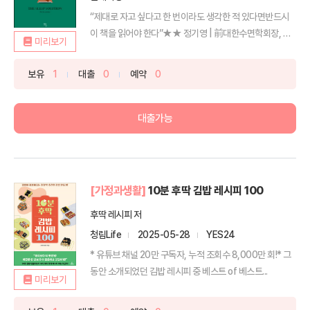
“제대로 자고 싶다고 한 번이라도 생각한 적 있다면반드시
이 책을 읽어야 한다”★★ 정기영 | 前대한수면학회장, 서
미리보기
울...
보유
1
대출
0
예약
0
대출가능
[가정과생활]
10분 후딱 김밥 레시피 100
후딱 레시피 저
청림Life
2025-05-28
YES24
* 유튜브 채널 20만 구독자, 누적 조회수 8,000만 회!* 그
동안 소개되었던 김밥 레시피 중 베스트 of 베스트...
미리보기