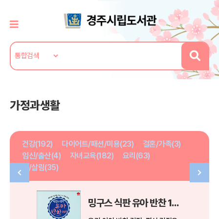
가정과생활
건강(192)
다이어트/패션/미용(23)
결혼/가족(3)
임신/출산(4)
자녀교육(182)
요리(63)
집/살림(35)
밍구스 식판 유아 반찬 140