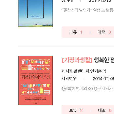
청미래
2014-12-15
“일상성의 발명가” 알랭 드 보통은
보유
1
대출
0
[가정과생활]
행복한 
제시카 발렌티 저/안기순 역
사막여우
2014-12-0
《행복한 엄마의 조건》은 제시카 
보유
2
대출
0