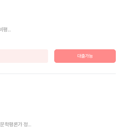
평...
대출가능
문학평론가 정...