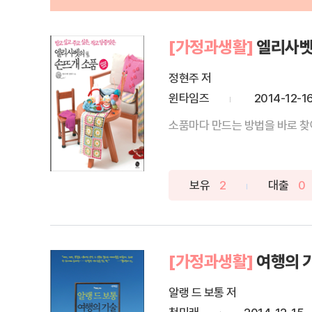
[가정과생활]
엘리사벳
정현주 저
윈타임즈
2014-12-1
소품마다 만드는 방법을 바로 찾아
보유
2
대출
0
[가정과생활]
여행의 
알랭 드 보통 저