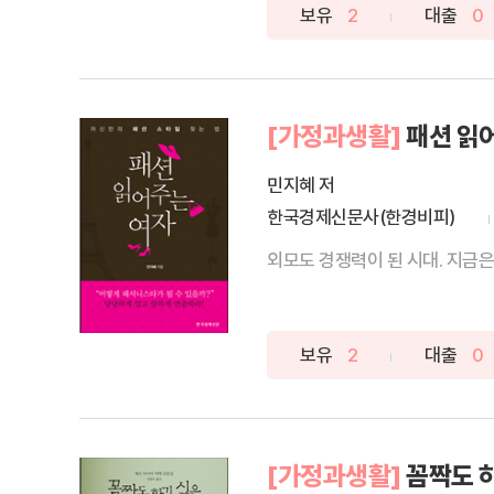
보유
2
대출
0
[가정과생활]
패션 읽
민지혜 저
한국경제신문사(한경비피)
외모도 경쟁력이 된 시대. 지금은 
보유
2
대출
0
[가정과생활]
꼼짝도 