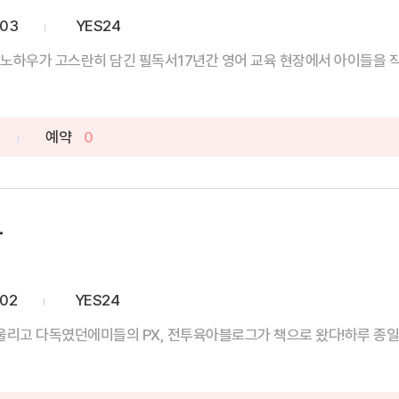
-03
YES24
노하우가 고스란히 담긴 필독서17년간 영어 교육 현장에서 아이들을 직접 
예약
0
아
-02
YES24
리고 다독였던에미들의 PX, 전투육아블로그가 책으로 왔다!하루 종일 먹