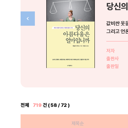
당신의
값비싼 옷을
그리고 언론
움은 ...
저자
출판사
출판일
전체
719
건 ( 58 / 72 )
제목순