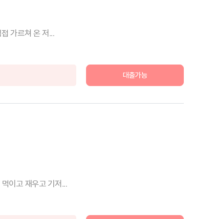
가르쳐 온 저...
대출가능
이고 재우고 기저...