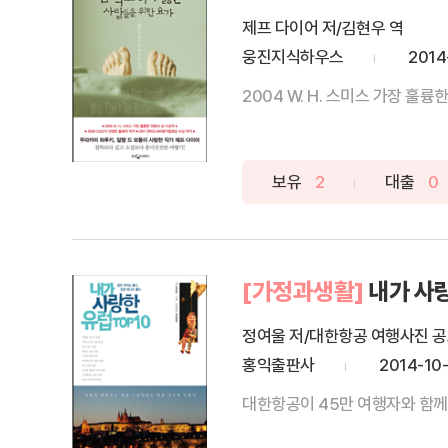
제프 다이어 저/김현우 역
웅진지식하우스
2014
2004 W. H. 스미스 가장 훌륭
보유
2
대출
0
[가정과생활]
내가 사랑
정여울 저/대한항공 여행사진 공
홍익출판사
2014-10
대한항공이 45만 여행자와 함께 