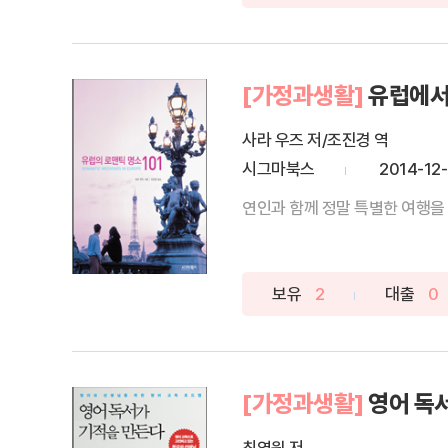
[가정과생활]
유럽에서 
사라 우즈 저/조진경 역
시그마북스
2014-12
연인과 함께 정말 특별한 여행을 
보유
2
대출
0
[가정과생활]
영어 독