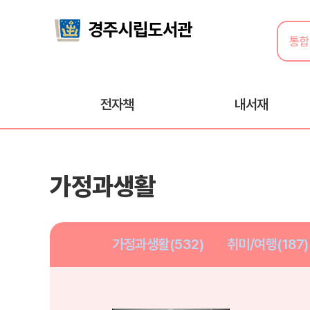
전자책
내서재
가정과생활
가정과생활(532)
취미/여행(187)