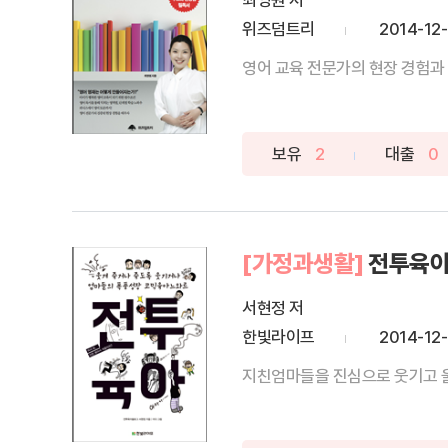
최영원 저
위즈덤트리
2014-12
영어 교육 전문가의 현장 경험과 
보유
2
대출
0
[가정과생활]
전투육
서현정 저
한빛라이프
2014-12
지친엄마들을 진심으로 웃기고 울