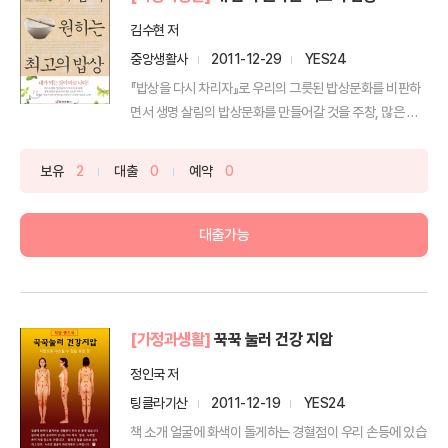
김수현 저
중앙생활사
2011-12-29
YES24
『밥상을 다시 차리자』로 우리의 그릇된 밥상문화를 비판하
면서 생명 살림의 밥상문화를 만들어갈 것을 주창, 많은 사
람들...
보유
2
대출
0
예약
0
대출가능
[가정과생활]
꾹꾹 눌러 건강 지압
정인국 저
팅클라기산
2011-12-19
YES24
책 소개 얼굴에 화색이 돌게하는 경혈점이 우리 손등에 있습