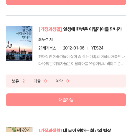
[가정과생활]
일생에 한번은 이탈리아를 만나라
최도성 저
21세기북스
2012-01-06
YES24
천재적인 예술가들이 살아 숨 쉬는 매혹의 이탈리아를 만나
다!수많은 여행자들은 이탈리아를 유럽여행의 백미로 손...
보유
2
대출
0
예약
0
대출가능
[가정과생활]
내 몸이 원하는 최고의 밥상