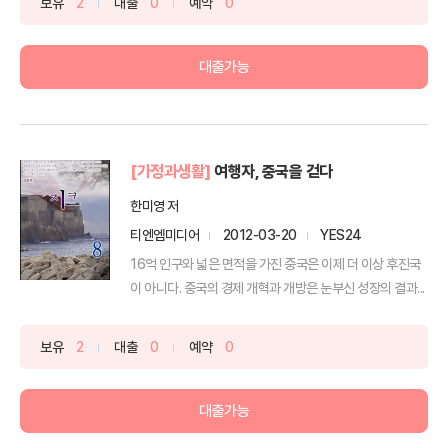
보유
2
대출
0
예약
0
대출가능
[가정과생활]
여행자, 중국을 걷다
한미영 저
티엔엠미디어
2012-03-20
YES24
16억 인구와 넓은 면적을 가진 중국은 이제 더 이상 후진국
이 아니다. 중국의 경제 개혁과 개방은 눈부신 성장의 결과...
보유
2
대출
0
예약
0
대출가능