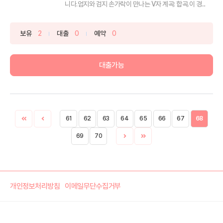
니다.엄지와 검지 손가락이 만나는 V자 계곡: 합곡.이 경...
보유
2
대출
0
예약
0
대출가능
61
62
63
64
65
66
67
68
69
70
개인정보처리방침
이메일무단수집거부