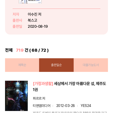
제대로 된 관리를 하는 사람은 생각
보다 많지 않다. 그래서 이가 썩고,
신경이 손상되고, 잇몸에 염증이 일
저자
이수진 저
어나기도 한다. 유치는 10대 이전
출판사
북스고
에 빠지고 그 후에는 영...
출판일
2020-08-19
전체
719
건 ( 68 / 72 )
제목순
출판일순
대출가능도서
[가정과생활]
세상에서 가장 아름다운 섬, 제주도
1권
파르르 저
티엔엠미디어
2012-03-28
YES24
제주도 토박이 블로거 파르르의 책으로 천혜의 환경을 갖고