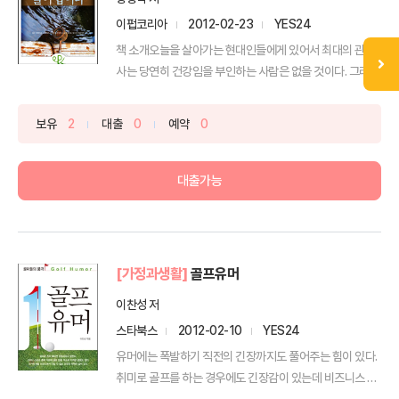
이펍코리아
2012-02-23
YES24
책 소개오늘을 살아가는 현대인들에게 있어서 최대의 관심
사는 당연히 건강임을 부인하는 사람은 없을 것이다. 그러나
관심...
보유
2
대출
0
예약
0
대출가능
[가정과생활]
골프유머
이찬성 저
스타북스
2012-02-10
YES24
유머에는 폭발하기 직전의 긴장까지도 풀어주는 힘이 있다.
취미로 골프를 하는 경우에도 긴장감이 있는데 비즈니스 골
프인...