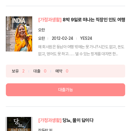
[가정과생활]
8박 9일로 떠나는 직장인 인도 여행
오란
오란
2012-02-24
YES24
왜 회사원은 동남아 여행 밖에는 못 가나?시간도 없고, 돈도
없고, 영어도 못 하고…… 댈 수 있는 핑계를 대자면 한...
보유
2
대출
0
예약
0
대출가능
[가정과생활]
당뇨, 물이 답이다
장동락 저