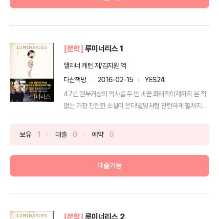
[문학]
루미너리스 1
앨리너 캐턴 저/김지원 역
다산책방
2016-02-15
YES24
47년 맨부커상의 역사를 두 번 바꾼 화제작이제까지 본 적
없는 가장 찬란한 소설이 온다!별빛처럼 찬란하게 펼쳐지는
...
보유
1
대출
0
예약
0
대출가능
[문학]
루미너리스 2