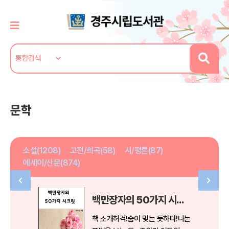
문학
소설(1208)
고전/희곡(58)
시/평론(87)
에세이/산문(874)
백만장자의 50가지 시크릿
책 소개허걱!숨이 멎는 듯하다!나는