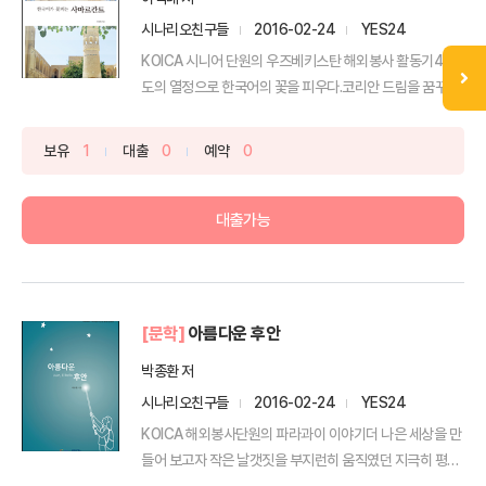
시나리오친구들
2016-02-24
YES24
KOICA 시니어 단원의 우즈베키스탄 해외봉사 활동기40
도의 열정으로 한국어의 꽃을 피우다.코리안 드림을 꿈꾸는
사람...
보유
1
대출
0
예약
0
대출가능
[문학]
아름다운 후안
박종환 저
시나리오친구들
2016-02-24
YES24
KOICA 해외봉사단원의 파라과이 이야기더 나은 세상을 만
들어 보고자 작은 날갯짓을 부지런히 움직였던 지극히 평범
함 ...