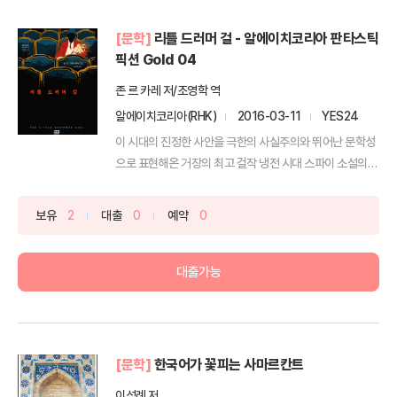
[문학]
리틀 드러머 걸 - 알에이치코리아 판타스틱
픽션 Gold 04
존 르 카레 저/조영학 역
알에이치코리아(RHK)
2016-03-11
YES24
이 시대의 진정한 사안을 극한의 사실주의와 뛰어난 문학성
으로 표현해온 거장의 최고 걸작 냉전 시대 스파이 소설의
절...
보유
2
대출
0
예약
0
대출가능
[문학]
한국어가 꽃피는 사마르칸트
이석례 저