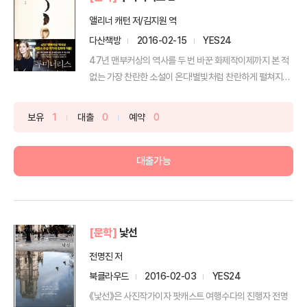
앨리너 캐턴 저/김지원 역
다산책방
2016-02-15
YES24
47년 맨부커상의 역사를 두 번 바꾼 화제작이제까지 본 적
없는 가장 찬란한 소설이 온다!별빛처럼 찬란하게 펼쳐지는
...
보유
1
대출
0
예약
0
대출가능
[문학]
낯선
전명진 저
북클라우드
2016-02-03
YES24
《낯선》은 사진작가이자 팟캐스트 여행수다의 진행자 전명