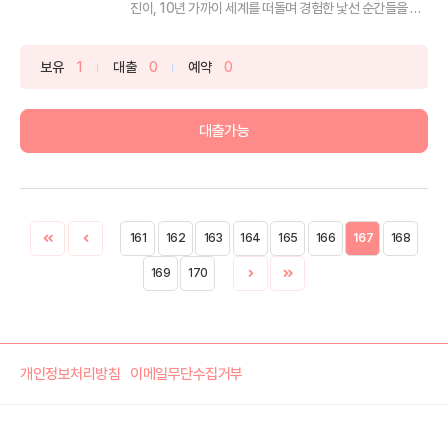
진이, 10년 가까이 세계를 떠돌며 경험한 낯선 순간들을 전
하는...
보유
1
대출
0
예약
0
대출가능
161
162
163
164
165
166
167
168
169
170
개인정보처리방침
이메일무단수집거부