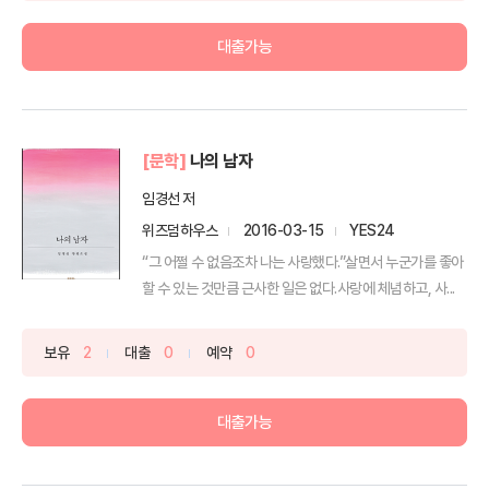
대출가능
[문학]
나의 남자
임경선 저
위즈덤하우스
2016-03-15
YES24
“그 어쩔 수 없음조차 나는 사랑했다.”살면서 누군가를 좋아
할 수 있는 것만큼 근사한 일은 없다.사랑에 체념하고, 사...
보유
2
대출
0
예약
0
대출가능