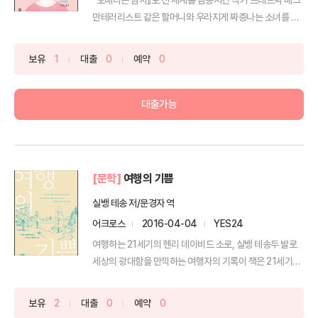
만테러리스트 같은 할머니와 우라지게 짜증나는 소녀를 데
리고 ...
보유
1
대출
0
예약
0
대출가능
[문학]
여행의 기쁨
실뱅 테송 저/문경자 역
어크로스
2016-04-04
YES24
여행하는 21세기의 헨리 데이비드 소로, 실뱅 테송두 발로
세상의 광대함을 만끽하는 여행자의 기록이 책은 21세기
문...
보유
2
대출
0
예약
0