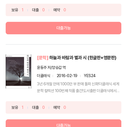
보유
1
대출
0
예약
0
대출가능
[문학]
하늘과 바람과 별과 시 (한글판+영문판)
윤동주 저/양승갑 역
더클래식
2016-02-19
YES24
3년 6개월 만에 1000만 부 판매 돌파 신화!더클래식 세계
문학 컬렉션 100번째 작품 출간!도서출판 더클래식에서
는...
보유
1
대출
0
예약
0
대출가능