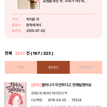
표범을 보는 듯...주위가 어두워지
기 시작했다.사바나타임의 눈빛헤
드라이트(headlight)불빛으로 주
위를 환하게 비추자. 산속이 대낮처
저자
박지운 저
럼 보였다.187평의 빌라.80억원의
출판사
문학세계사
시가.백만장자의 시크릿은...
출판일
2015-07-02
전체
2227
건 ( 167 / 223 )
제목순
출판일순
대출가능도서
[문학]
할머니가 미안하다고 전해달랬어요
프레드릭 배크만 저/이은선 역
다산책방
2016-04-05
YES24
『오베라는 남자』로 전 세계를 감동시킨 작가 프레드릭 배크