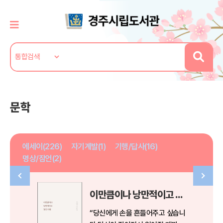
문학
에세이(226)
자기계발(1)
기행/답사(16)
명상/잠언(2)
이만큼이나 낭만적이고 멋진 사람
“당신에게 손을 흔들어주고 싶습니