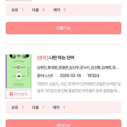
보유
1
대출
0
예약
0
대출가능
[문학]
나만 아는 단어
김화진,황유원,정용준,임선우,권누리,김선형,김복희,유선혜,정수윤,김서해 저
휴머니스트
2026-02-16
YES24
10명의 소설가, 시인, 번역가가 간직해온 내밀한 단어집“낯
섦과 거리감으로 인해 돌발적인 의미들이 문득 점화될 때가
미리보기
...
보유
1
대출
1
예약
1
예약가능