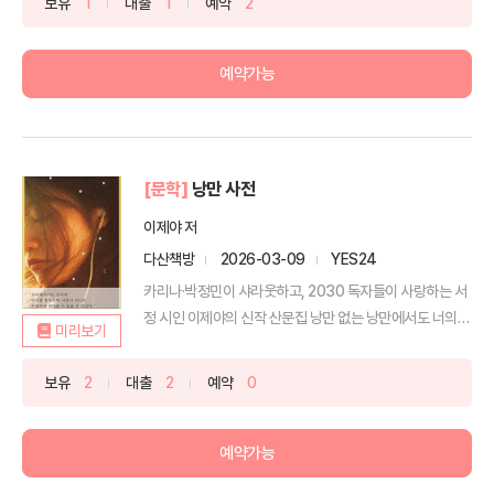
보유
1
대출
1
예약
2
예약가능
[문학]
낭만 사전
이제야 저
다산책방
2026-03-09
YES24
카리나·박정민이 샤라웃하고, 2030 독자들이 사랑하는 서
정 시인 이제야의 신작 산문집 낭만 없는 낭만에서도 너의
미리보기
낭...
보유
2
대출
2
예약
0
예약가능