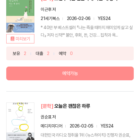
이근후 저
21세기북스
2026-02-06
YES24
* 40만 부 베스트셀러 『나는 죽을 때까지 재미있게 살고 싶
다』 저자 신작!* 불안, 후회, 돈, 건강… 집착과 욕...
미리보기
보유
2
대출
2
예약
0
예약가능
[문학]
오늘은 괜찮은 하루
권순표 저
메디치미디어
2026-02-05
YES24
대한민국 라디오 청취율 1위 〈뉴스하이킥〉 진행자 권순표,