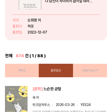
다.당신이 작아져서 없어질 때까지
울면서 계속 손을 흔들어주고 싶습
니다.”언제나 따뜻함을 연구하는
오휘명 작가가 건네는낭만적이고
저자
오휘명 저
도 다정한, 어쩌면 당신을 위한 이
출판사
히읏
야기들『이만큼이나 낭만적이고 멋
출판일
2022-12-07
진 사람』은...
전체
874
건 ( 1 / 88 )
제목순
출판일순
대출가능도서
[문학]
느슨한 균형
쑥 저
위즈덤하우스
2026-03-26
YES24
어두운 감정을 다정한 언어로 어루만지는 작가 쑥그가 말하