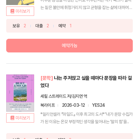
는 짙은 불안에 휘청거리지 않고 균형을 잡는 삶에 대하여
미리보기
『흐릿...
보유
2
대출
2
예약
1
예약가능
[문학]
나는 주저앉고 싶을 때마다 문장을 따라 걸
었다
셰릴 스트레이드 저/김지연 역
북라이프
2026-03-12
YES24
*밀리언셀러 『와일드』 이후 최고의 도서*“내가 문장 수집가
미리보기
가 된 이유는 온갖 부정적인 생각을 밀어내는 ‘말의 힘’을...