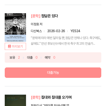
[문학]
정답은 있다
이정효 저
다산북스
2026-02-26
YES24
“문제에 따라 매번 달라질 뿐,정답은 언제나 있다. 축구에도,
삶에도.” 만년 후보선수에서 한국 축구 최고의 전술가...
미리보기
보유
2
대출
0
예약
0
대출가능
[문학]
침대와 침대를 오가며
퍼트리샤 그레이홀 저/송섬별 역