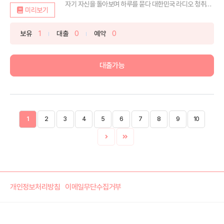
자기 자신을 돌아보며 하루를 묻다 대한민국 라디오 청취율
미리보기
...
보유
1
대출
0
예약
0
대출가능
1
2
3
4
5
6
7
8
9
10
개인정보처리방침
이메일무단수집거부