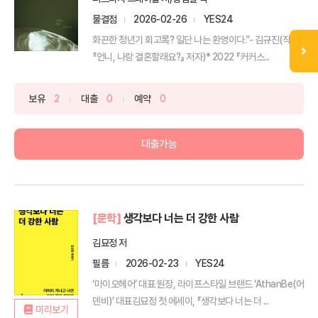
물결점
2026-02-26
YES24
화끈한 청년기 회고록? 일단 나는 환영이다.”- 김규진(작가,
『언니, 나랑 결혼할래요?』 저자)* 2022 『커커스...
보유
2
대출
0
예약
0
대출가능
[문학]
생각보다 너는 더 강한 사람
김묘정 저
필름
2026-02-23
YES24
‘마이오헤어’ 대표 원장, 라이프스타일 브랜드 ‘AthanBe(어
덴비)’ 대표김묘정 첫 에세이, 『생각보다 너는 더 ...
미리보기