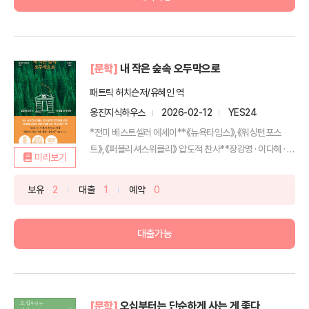
[문학]
내 작은 숲속 오두막으로
패트릭 허치슨저/유혜인 역
웅진지식하우스
2026-02-12
YES24
*전미 베스트셀러 에세이**《뉴욕타임스》,《워싱턴포스
트》,《퍼블리셔스위클리》 압도적 찬사**장강명 · 이다혜 · 박
미리보기
상...
보유
2
대출
1
예약
0
대출가능
[문학]
오십부터는 단순하게 사는 게 좋다