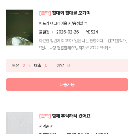
[문학]
침대와 침대를 오가며
퍼트리샤 그레이홀 저/송섬별 역
물결점
2026-02-26
YES24
화끈한 청년기 회고록? 일단 나는 환영이다.”- 김규진(작가,
『언니, 나랑 결혼할래요?』 저자)* 2022 『커커스...
보유
2
대출
0
예약
0
대출가능
[문학]
함께 추락하러 왔어요
서덕준 저