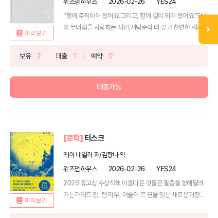
위즈덤하우스
2026-02-26
YES24
“함께 추락하러 왔어요.그리고, 함께 길이 되러 왔어요.”당신
의 무너짐을 사랑하는 시인,서덕준의 더 깊고 찬연한 세계...
미리보기
보유
2
대출
1
예약
0
대출가능
[문학]
터스크
레이 네일러 저/김항나 역
위즈덤하우스
2026-02-26
YES24
2025 휴고상 수상작왜 아름다운 것들은 멸종을 향해달려
가는가테드 창, 켄 리우, 어슐러 르 귄을 잇는 새로운거장의
미리보기
...