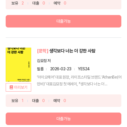
보유
2
대출
0
예약
0
대출가능
[문학]
생각보다 너는 더 강한 사람
김묘정 저
필름
2026-02-23
YES24
‘마이오헤어’ 대표 원장, 라이프스타일 브랜드 ‘AthanBe(어
덴비)’ 대표김묘정 첫 에세이, 『생각보다 너는 더 ...
미리보기
보유
1
대출
0
예약
0
대출가능