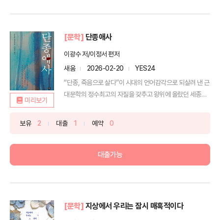
[문학]
단종애사
이광수 저/이정서 편저
새움
2026-02-20
YES24
“단종, 죽음으로 살다”이 시대의 언어감각으로 되살려 낸 근
대문학의 정수최고의 자질을 갖추고 왕위에 올랐던 세종의
미리보기
손...
보유
2
대출
1
예약
0
대출가능
[문학]
지상에서 우리는 잠시 매혹적이다