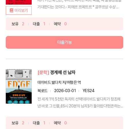
기대한다는 것이다.- 피에르 르메트르 * 공쿠르상 수상 ...
미리보기
보유
2
대출
1
예약
0
대출가능
[문학]
경계에 선 남자
데이비드 발다치 저/허형은 역
북로드
2026-03-01
YES24
전 세계 1억 5천만 독자의 선택!데이비드 발다치가 창조해
낸 바로 그 인물,《6시 20분의 남자》가 돌아왔다!현존하는...
보유
2
대출
1
예약
0