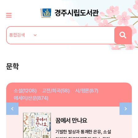
문학
소설(1208)
고전/희곡(58)
시/평론(87)
에세이/산문(874)
꿈에서 만나요
기발한 발상과 통쾌한 은유, 소설