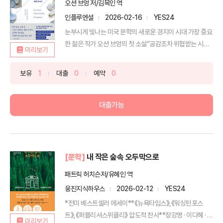
오션 브엉 저/김목인 역
인플루엔셜
2026-02-16
YES24
눈부시게 빛나는 미국 문학의 새로운 경지이 시대 가장 중요
한 젊은 작가 오션 브엉의 첫 소설“공감조차 위협받는 시
미리보기
대,...
보유
1
대출
0
예약
0
대출가능
[문학]
내 작은 숲속 오두막으로
패트릭 허치슨저/유혜인 역
웅진지식하우스
2026-02-12
YES24
*전미 베스트셀러 에세이**《뉴욕타임스》,《워싱턴포스
트》,《퍼블리셔스위클리》 압도적 찬사**장강명 · 이다혜 · 박
미리보기