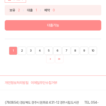
상...
보유
2
대출
1
예약
0
대출가능
1
2
3
4
5
6
7
8
9
10
개인정보처리방침
이메일무단수집거부
(780854) 경상북도 경주시 원화로 431-12 경주시립도서관
TEL. 054-