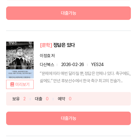
대출가능
[문학]
정답은 있다
이정효 저
다산북스
2026-02-26
YES24
“문제에 따라 매번 달라질 뿐,정답은 언제나 있다. 축구에도,
삶에도.” 만년 후보선수에서 한국 축구 최고의 전술가...
미리보기
보유
2
대출
0
예약
0
대출가능