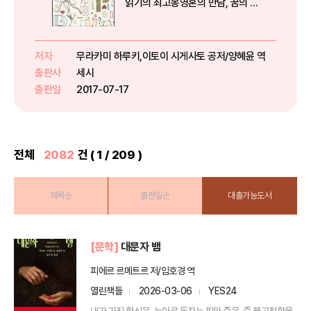
읽기의 최고봉영혼의 만남, 꿈의 대
화 신비로운 소설이 책은 『상실의
시대』 『태엽감는 새』 『댄스 댄스
댄스』 등 수많은 베스트셀러를 썼
저자
무라카미 하루키,이토이 시게사토 공저/양혜윤 역
으며 매년 노벨문학상 후로로 오르
출판사
세시
고 있는 세계적인 무라카미 하루...
출판일
2017-07-17
전체
2082
건 ( 1 / 209 )
제목순
출판일순
대출가능도서
[문학]
대문자 뱀
피에르 르메트르 저/임호경 역
열린책들
2026-03-06
YES24
내가 가진 확신은, 누아르 독자는 피와 죽음, 즉 불공정함을