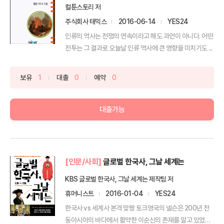
컬툰스토리 저
주식회사 태믹스
2016-06-14
YES24
인류의 역사는 전쟁의 연속이라고 해도 과언이 아니다. 어떤
전투는 그 결과로 오늘날 인류 역사에 큰 영향을 미치기도 ...
보유
1
대출
0
예약
0
대출가능
[인문/사회]
글로벌 한국사, 그날 세계는
KBS 글로벌 한국사, 그날 세계는 제작팀 저
휴머니스트
2016-01-04
YES24
한국사 vs 세계사 본격 맞짱 토크영국의 넬슨은 200년 전
동아시아의 바다에서 활약한 이순신의 존재를 알고 있었을