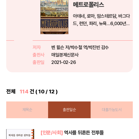
메트로폴리스
아테네, 로마, 암스테르담, 바그다
드, 런던, 파리, 뉴욕…6,000년간
인류 문명을 꽃피운 26개 도시로
떠나는 세계사 대항해- 도시는 어
떻게 탄생했으며, 어떻게 인류의 삶
저자
벤 윌슨 저/박수철 역/박진빈 감수
을 지배했는가?- 정치, 국제교역,
출판사
매일경제신문사
기술발전, 예술 등 문명...
출판일
2021-02-26
전체
114
건 ( 10 / 12 )
제목순
출판일순
대출가능도서
[인문/사회]
역사를 뒤흔든 전투들