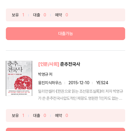
까...
보유
1
대출
0
예약
0
대출가능
[인문/사회]
춘추전국사
박영규 저
웅진지식하우스
2015-12-10
YES24
밀리언셀러 《한권으로 읽는 조선왕조실록》의 저자 박영규
가 쓴 춘추전국사압도적인 제왕도 영원한 1인자도 없는 시
대 오늘...
보유
1
대출
0
예약
0