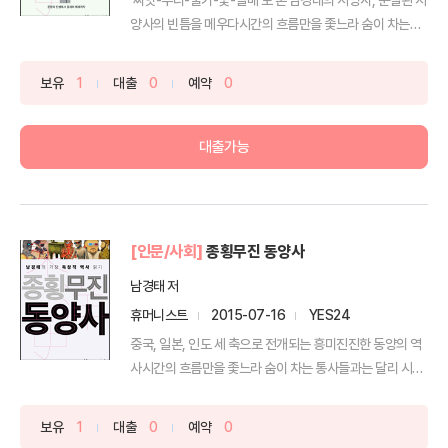
양사의 빈틈을 메우다시간의 흐름만을 좇느라 숨이 차는
통...
보유
1
대출
0
예약
0
대출가능
[인문/사회]
종횡무진 동양사
남경태 저
휴머니스트
2015-07-16
YES24
중국, 일본, 인도 세 축으로 전개되는 흥미진진한 동양의 역
사시간의 흐름만을 좇느라 숨이 차는 통사들과는 달리 시
공...
보유
1
대출
0
예약
0