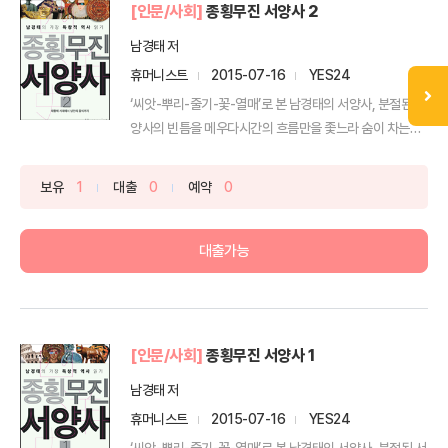
[인문/사회]
종횡무진 서양사 2
남경태 저
휴머니스트
2015-07-16
YES24
‘씨앗-뿌리-줄기-꽃-열매’로 본 남경태의 서양사, 분절된 서
양사의 빈틈을 메우다시간의 흐름만을 좇느라 숨이 차는
통...
보유
1
대출
0
예약
0
대출가능
[인문/사회]
종횡무진 서양사 1
남경태 저
휴머니스트
2015-07-16
YES24
‘씨앗-뿌리-줄기-꽃-열매’로 본 남경태의 서양사, 분절된 서