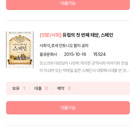
대출가능
[인문/사회]
유럽의 첫 번째 태양, 스페인
서희석,호세 안토니오 팔마 공저
을유문화사
2015-10-16
YES24
모스크와 대성당이 나란히 자리한 곳역사와 이야기와 전설
이 뒤섞여 있는 칵테일 같은 스페인사 대항해시대를 연 것을
비...
보유
1
대출
0
예약
0
대출가능