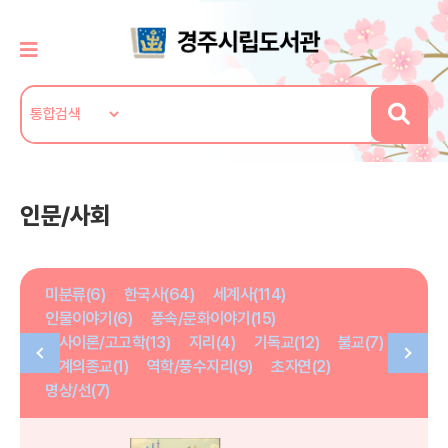
인문/사회
미분류(6)
한국사(64)
세계사(114)
인물이야기(6)
풍속/문화이야기(15)
역사이론/고고학(13)
지리(4)
기독교(12)
불교(7)
세계의종교(1)
역학/풍수지리(9)
초자연(2)
명상/선(7)