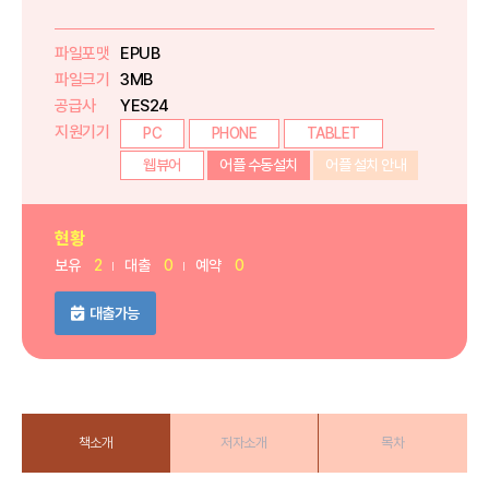
파일포맷
EPUB
파일크기
3MB
공급사
YES24
지원기기
PC
PHONE
TABLET
웹뷰어
어플 수동설치
어플 설치 안내
현황
보유
2
대출
0
예약
0
대출가능
책소개
저자소개
목차