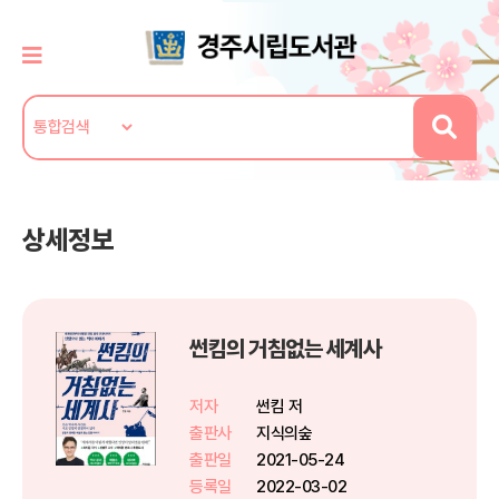
상세정보
썬킴의 거침없는 세계사
저자
썬킴 저
출판사
지식의숲
출판일
2021-05-24
등록일
2022-03-02