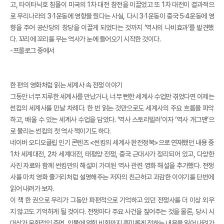
고, 타이타닉호 침몰이 미국의 1차 대전 참전을 이끌었고 또 1차 대전이 결과적으
로 우리나라의 3·1운동에 영향을 줬다는 사실, 다시 3·1운동이 중국 5·4운동에 영
향을 주어 공산당의 창당을 이끌게 되었다는 것까지 ‘역사의 나비효과’를 발견했
다. 꼬리에 꼬리를 무는 역사가 눈에 들어오기 시작한 것이다.
-프롤로그 중에서
한 편의 영화처럼 읽는 세계사 속 전쟁 이야기
그동안 너무 지루한 세계사를 만났거나, 너무 뻔한 세계사 수업만 겪었다면 이제는
썬킴의 세계사를 만날 차례다. 한 번 읽는 것만으로도 세계사의 주요 흐름을 파악
하고, 배울 수 있는 세계사 수업을 담았다. ‘역사 스토리텔러’이자 ‘역사 개그맨’으
로 불리는 썬킴의 첫 역사 책이기도 하다.
네이버 오디오클립 인기 콘텐츠 <썬킴의 세계사 완전정복>으로 연재했던 내용 중
1차 세계대전, 2차 세계대전, 태평양 전쟁, 중국 근대사가 정리되어 있고, 다양한
사진 자료와 함께 썬킴만의 해설이 가미된 역사 관련 영화 해설을 추가했다. 전쟁
사를 마치 영화 줄거리처럼 설명해주는 저자의 친근하고 과감한 이야기를 단번에
읽어 내려가 보자.
이 책 한 권으로 우리가 그동안 파편적으로 기억하고 있던 전쟁사를 더 이상 외우
지 않고도 기억하게 될 것이다. 전쟁마다 주요 사건을 짚어주는 것을 물론, 당시 시
대상과 문화적인 측면, 인물에 얽힌 비화까지 흥미롭게 전하는 내용을 읽어 내려가