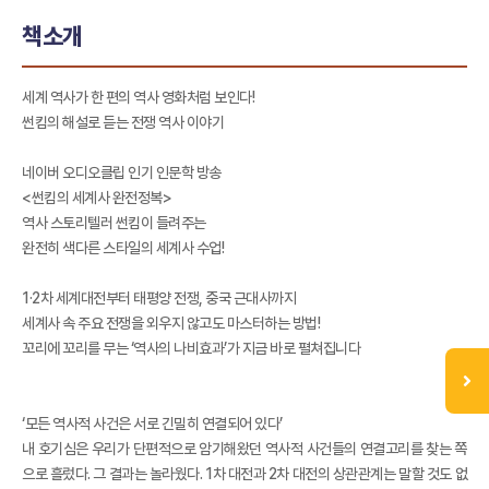
책소개
세계 역사가 한 편의 역사 영화처럼 보인다!
썬킴의 해설로 듣는 전쟁 역사 이야기
네이버 오디오클립 인기 인문학 방송
<썬킴의 세계사 완전정복>
역사 스토리텔러 썬킴이 들려주는
완전히 색다른 스타일의 세계사 수업!
1·2차 세계대전부터 태평양 전쟁, 중국 근대사까지
세계사 속 주요 전쟁을 외우지 않고도 마스터하는 방법!
꼬리에 꼬리를 무는 ‘역사의 나비효과’가 지금 바로 펼쳐집니다
‘모든 역사적 사건은 서로 긴밀히 연결되어 있다’
내 호기심은 우리가 단편적으로 암기해왔던 역사적 사건들의 연결고리를 찾는 쪽
으로 흘렀다. 그 결과는 놀라웠다. 1차 대전과 2차 대전의 상관관계는 말할 것도 없