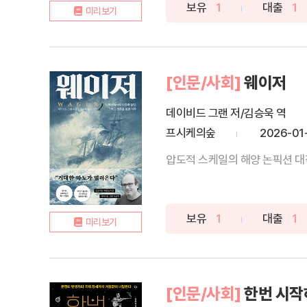
보유
1
대출
1
미리보기
[인문/사회]
웨이저
데이비드 그랜 저/김승욱 역
프시케의숲
2026-01
압도적 스케일의 해양 논픽션 대작
보유
1
대출
1
미리보기
[인문/사회]
한번 시작