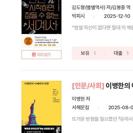
김도형(별별역사) 저/김봉중 역
빅피시
2025-12-10
“밤샐 자신이 없다면 절대 이 책을
보유
1
대출
1
미리보기
[인문/사회]
이병한의 
이병한 저
서해문집
2025-08-0
뜨거운 반향을 일으켰던 『유라시아 