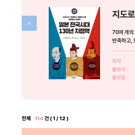
지도로
70여 개의
반죽하고,
에야스의 3.
저자
출판사
출판일
전체
114
건 ( 1 / 12 )