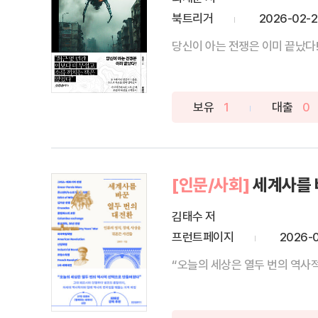
북트리거
2026-02-
당신이 아는 전쟁은 이미 끝났다!인
보유
1
대출
0
[인문/사회]
세계사를 
김태수 저
프런트페이지
2026-
“오늘의 세상은 열두 번의 역사