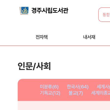
전자책
내서재
인문/사회
미분류(6)
한국사(64)
세계사(
기독교(12)
불교(7)
세계의종교