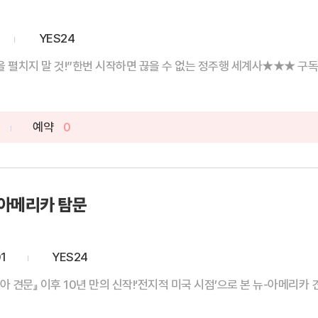
YES24
 펼치지 말 것!”한번 시작하면 끊을 수 없는 정주행 세계사★★★ 구독자 
예약
0
아메리카 탐문
1
YES24
견문』 이후 10년 만의 신작!‘전지적 미국 시점’으로 본 뉴-아메리카 견문