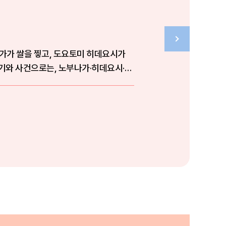
가가 쌀을 찧고, 도요토미 히데요시가
기와 사건으로는, 노부나가·히데요시·이