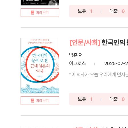
보유
1
대출
0
미리보기
[인문/사회]
한국인의 
박훈 저
어크로스
2025-07-
“이 역사가 오늘 우리에게 던지
보유
1
대출
0
미리보기