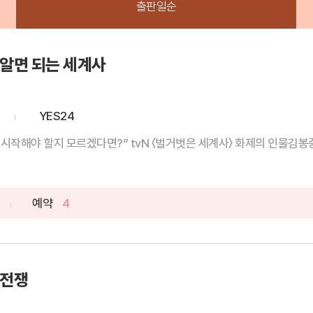
출판일순
 알면 되는 세계사
YES24
작해야 할지 모르겠다면?” tvN 〈벌거벗은 세계사〉 화제의 인물김봉중 
예약
4
 전쟁