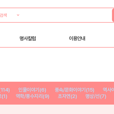
명사칼럼
이용안내
114)
인물이야기(6)
풍속/문화이야기(15)
역사이
(1)
역학/풍수지리(9)
초자연(2)
명상/선(7)