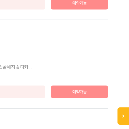
예약가능
세지 & 디카...
예약가능