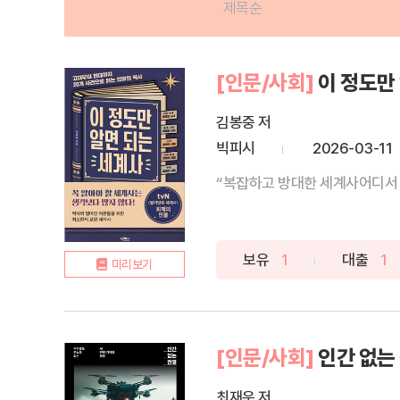
제목순
[인문/사회]
이 정도만
김봉중 저
빅피시
2026-03-11
“복잡하고 방대한 세계사어디서 시
보유
1
대출
1
미리보기
[인문/사회]
인간 없는
최재운 저