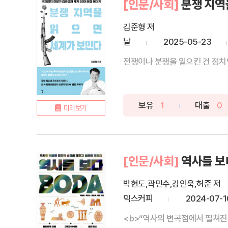
[인문/사회]
분쟁 지역
김준형 저
날
2025-05-23
전쟁이나 분쟁을 일으킨 건 정치인
보유
1
대출
0
미리보기
[인문/사회]
역사를 보
박현도,곽민수,강인욱,허준 저
믹스커피
2024-07-1
<b>“역사의 변곡점에서 펼쳐진 