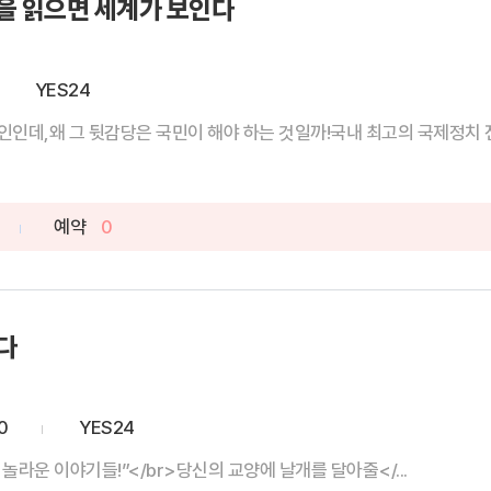
을 읽으면 세계가 보인다
YES24
인데,왜 그 뒷감당은 국민이 해야 하는 것일까!국내 최고의 국제정치 전
예약
0
다
0
YES24
놀라운 이야기들!”</br>당신의 교양에 날개를 달아줄</...