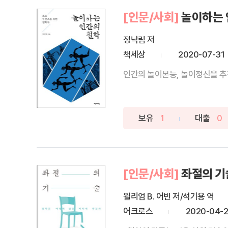
[인문/사회]
놀이하는 
정낙림 저
책세상
2020-07-31
인간의 놀이본능, 놀이정신을 추적
보유
1
대출
0
[인문/사회]
좌절의 기
윌리엄 B. 어빈 저/석기용 역
어크로스
2020-04-