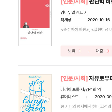
[인문/사회]
판단력 비
임마누엘 칸트 저
책세상
2020-10-16
<순수이성 비판>, <실천이성 비
보유
1
대출
0
[인문/사회]
자유로부
에리히 프롬 저/김석희 역
휴머니스트
2020-09
한 시대의 명저에서 현대 고전의 