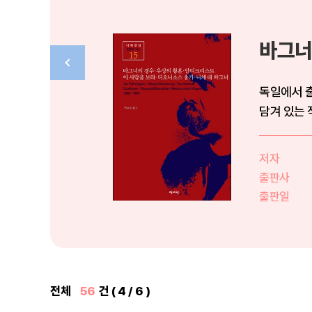
바그너
독일에서 출
저자
출판사
출판일
전체
56
건 ( 4 / 6 )