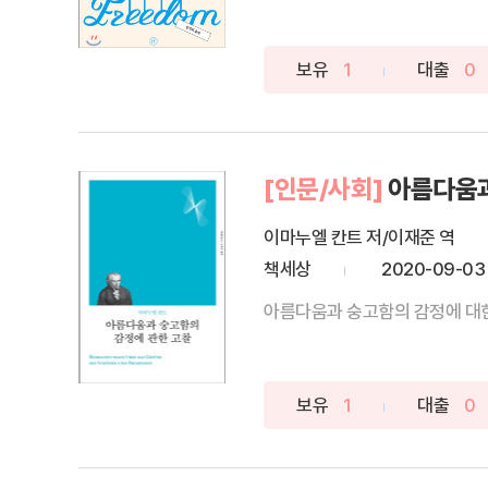
보유
1
대출
0
[인문/사회]
아름다움과
이마누엘 칸트 저/이재준 역
책세상
2020-09-03
아름다움과 숭고함의 감정에 대한 이
보유
1
대출
0