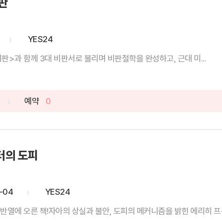
판
YES24
판>과 함께 3대 비판서로 불리며 비판철학을 완성하고, 근대 미...
예약
0
터의 도피
-04
YES24
반열에 오른 책!자아의 상실과 불안, 도피의 메커니즘을 밝힌 에리히 프롬