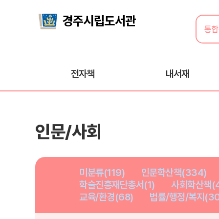
전자책
내서재
인문/사회
미분류(119)
인문학산책(334)
학술진흥재단총서(1)
사회학산책(4
교육/환경(68)
법률/행정/복지(30