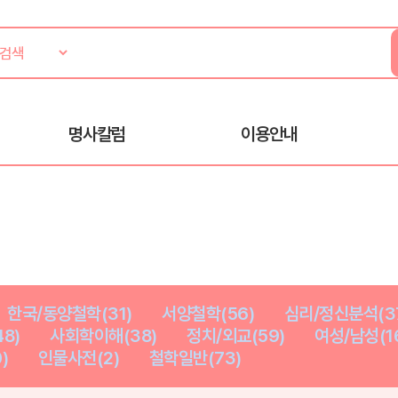
명사칼럼
이용안내
한국/동양철학(31)
서양철학(56)
심리/정신분석(3
8)
사회학이해(38)
정치/외교(59)
여성/남성(1
)
인물사전(2)
철학일반(73)