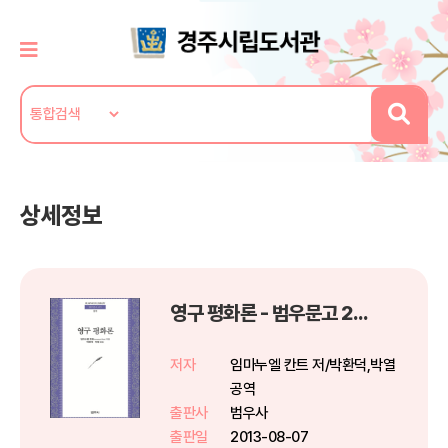
상세정보
영구 평화론 - 범우문고 275
저자
임마누엘 칸트 저/박환덕,박열
공역
출판사
범우사
출판일
2013-08-07