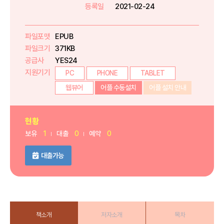
등록일
2021-02-24
파일포맷
EPUB
파일크기
371KB
공급사
YES24
지원기기
PC
PHONE
TABLET
웹뷰어
어플 수동설치
어플 설치 안내
현황
보유
1
대출
0
예약
0
대출가능
책소개
저자소개
목차