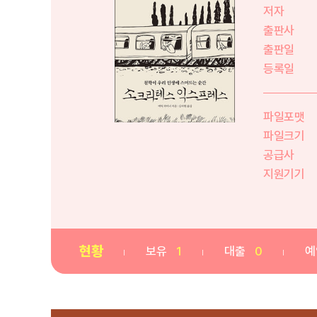
저자
출판사
출판일
등록일
파일포맷
파일크기
공급사
지원기기
현황
보유
1
대출
0
예