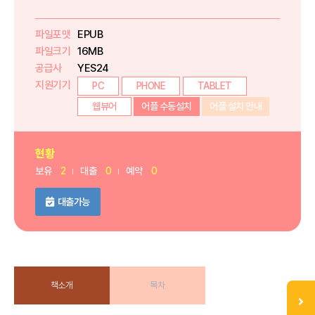
파일포맷
EPUB
파일크기
16MB
공급사
YES24
지원기기
PC
PHONE
TABLET
웹뷰어
어플 수동설치
어플 설치 안내
현황
보유
2
대출
0
예약
0
대출가능
책소개
목차