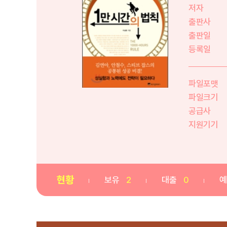
저자
출판사
출판일
등록일
파일포맷
파일크기
공급사
지원기기
현황
보유
2
대출
0