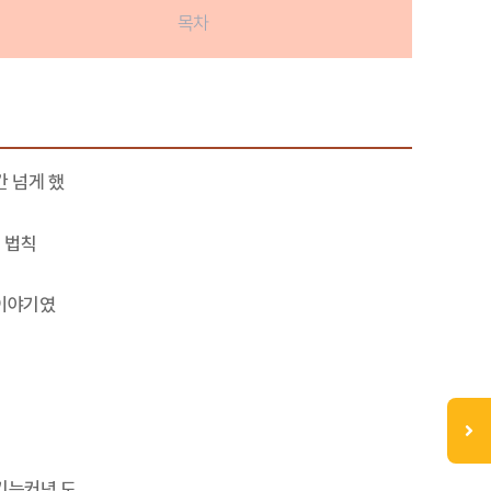
목차
간 넘게 했
 법칙
 이야기였
기는커녕 도