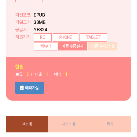
파일포맷
EPUB
파일크기
33MB
공급사
YES24
지원기기
PC
PHONE
TABLET
웹뷰어
어플 수동설치
어플 설치 안내
현황
보유
2
대출
1
예약
1
예약가능
책소개
저자소개
목차