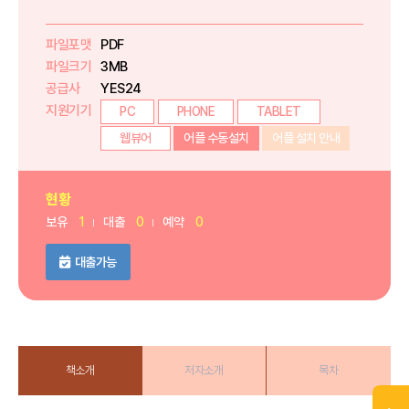
파일포맷
PDF
파일크기
3MB
공급사
YES24
지원기기
PC
PHONE
TABLET
웹뷰어
어플 수동설치
어플 설치 안내
현황
보유
1
대출
0
예약
0
대출가능
책소개
저자소개
목차