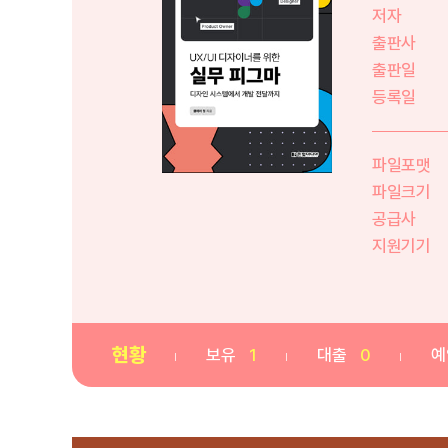
저자
출판사
출판일
등록일
파일포맷
파일크기
공급사
지원기기
현황
보유
1
대출
0
예