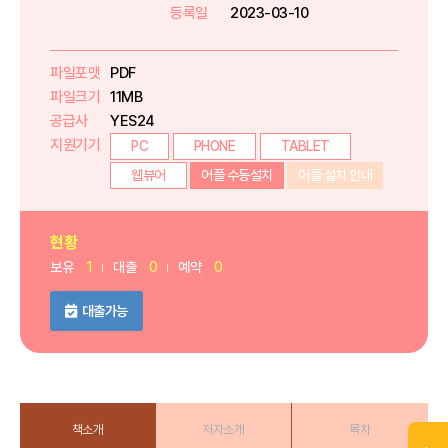
등록일
2023-03-10
파일포맷
PDF
파일크기
11MB
공급사
YES24
지원기기
PC
PHONE
TABLET
웹뷰어
어플 수동설치
어플 설치 안내
현황
보유
1
대출
0
예약
0
대출가능
책소개
저자소개
목차