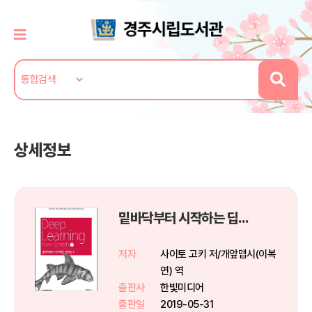
상세정보
밑바닥부터 시작하는 딥러닝 2
저자
사이토 고키 저/개앞맵시(이복
연) 역
출판사
한빛미디어
출판일
2019-05-31