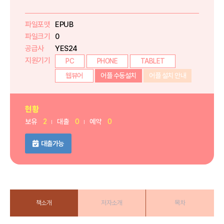
파일포맷
EPUB
파일크기
0
공급사
YES24
지원기기
PC
PHONE
TABLET
웹뷰어
어플 수동설치
어플 설치 안내
현황
보유
2
대출
0
예약
0
대출가능
책소개
저자소개
목차