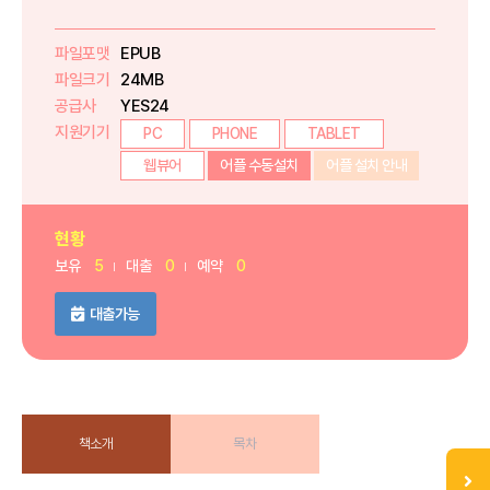
파일포맷
EPUB
파일크기
24MB
공급사
YES24
지원기기
PC
PHONE
TABLET
웹뷰어
어플 수동설치
어플 설치 안내
현황
보유
5
대출
0
예약
0
대출가능
책소개
목차