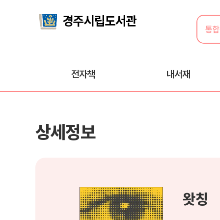
전자책
내서재
상세정보
왓칭