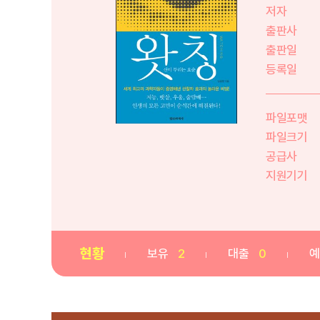
저자
출판사
출판일
등록일
파일포맷
파일크기
공급사
지원기기
현황
보유
2
대출
0