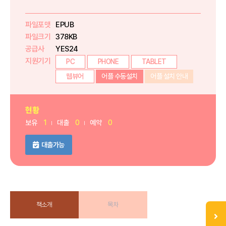
파일포맷
EPUB
파일크기
378KB
공급사
YES24
지원기기
PC
PHONE
TABLET
웹뷰어
어플 수동설치
어플 설치 안내
현황
보유
1
대출
0
예약
0
대출가능
책소개
목차