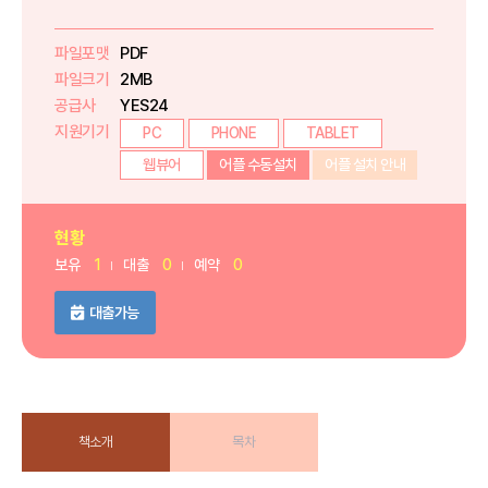
파일포맷
PDF
파일크기
2MB
공급사
YES24
지원기기
PC
PHONE
TABLET
웹뷰어
어플 수동설치
어플 설치 안내
현황
보유
1
대출
0
예약
0
대출가능
책소개
목차