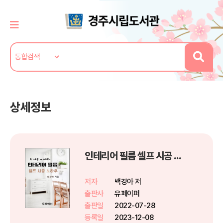
상세정보
인테리어 필름 셀프 시공 노하우
저자
백경아 저
출판사
유페이퍼
출판일
2022-07-28
등록일
2023-12-08