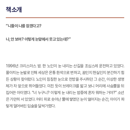
책소개
“니들이 나를 잡겠다고?
나, 안 보여? 이렇게 눈앞에서 웃고 있는데?”
1996년 크리스마스 밤. 한 노인이 눈 내리는 산길을 조심스레 운전하고 있었다.
몰아치는 눈발로 인해 세상은 온통 흰색으로 변하고, 꿈인지 현실인지 분간하기 힘
든 상황이 찾아왔다. 노인이 침침한 눈으로 전방을 주시하던 그 순간, 이상한 생명
체가 차 앞으로 뛰어들었다. 미친 듯이 브레이크를 밟고 보니 머리에 사슴뿔을 뒤
집어쓴 아이였다. “너 누구니? 이렇게 눈 내리는 밤중에 혼자 뭐하는 거야?” 소년
은 가만히 서 있었다. 머리 위로 솟아난 뿔에 쌓였던 눈이 떨어지는 순간, 아이가 파
랗게 얼어버린 입술을 달싹거렸다.