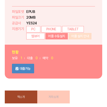
파일포맷
EPUB
파일크기
20MB
공급사
YES24
지원기기
PC
PHONE
TABLET
웹뷰어
어플 수동설치
어플 설치 안내
현황
보유
1
대출
0
예약
0
대출가능
책소개
저자소개