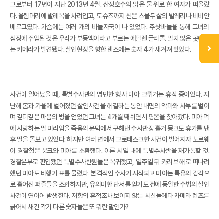
그로부터 17년이 지난 2013년 4월. 산정호수의 맑은 물 위로 한 여자가 떠올랐
다. 올림머리에 발레복을 차려입고, 토슈즈까지 신은 스물두 살의 발레리나 비비안
베르그였다. 가슴에는 여러 개의 바늘자국이 나 있었다. 주삿바늘을 통해 그녀의
심장에 주입된 것은 우리가 부동액이라고 부르는 에틸렌 글리콜. 멀지 않은 곳에서
는 카메라가 발견됐다. 살인현장을 향한 렌즈에는 숫자 4가 새겨져 있었다.
사건이 일어났을 때, 특별수사반의 명민한 형사 미아 크뤼거는 휴직 중이었다. 지
난해 봄과 가을에 벌어졌던 살인사건을 해결하는 동안 내면의 악마와 사투를 벌이
며 깊디깊은 마음의 병을 얻었던 그녀는 4개월째 쉬면서 평온을 찾아갔다. 미아 덕
에 사랑하는 딸 미리암을 죽음의 문턱에서 구해낸 수사반장 홀거 뭉크도 휴가를 낸
후 딸을 돌보고 있었다. 하지만 여러 면에서 그로테스크한 사건이 벌어지자 노르웨
이 경찰청은 뭉크와 미아를 소환했다. 이른 시일 내에 특별수사반을 재가동할 것.
경찰본부로 편입됐던 특별수사반원들은 복귀했고, 일주일 뒤 카리브 해로 떠나려
했던 미아도 비행기 표를 물렸다. 본격적인 수사가 시작되고 미아는 특유의 감각으
로 흩어진 퍼즐들을 조합하지만, 유의미한 단서를 얻기도 전에 동일한 수법의 살인
사건이 연이어 발생한다. 저항의 흔적조차 보이지 않는 시신들에다 카메라 렌즈를
긁어서 새긴 각기 다른 숫자들은 또 뭐란 말인가?