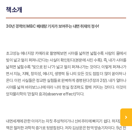
책소개
30년 경력의 MBC 베테랑 기자가 보여주는 내면 취재의 정수!
초고성능 에너지장 카메라로 촬영해보면 시야를 넓히면 넓힐수록 사람의 몸에서
빛이 넓고 멀리 퍼져나간다는 사실이 확인된다(본문에 사진 수록). 즉, 내가 시야를
넓히면 넓힐수록 ‘빛으로 된 나’가 넓고 멀리 퍼져나가는 것이다. 이렇게 퍼져나가
면서 지능, 지혜, 창의성, 에너지, 생명력 등 나의 모든 것도 점점 더 많이 쏟아져 나
온다. 이런 사실들은 정교한 실험들로 완벽하게 증명된다(1장과 2장). 내가 얼마나
시야를 넓혀 바라보느냐에 따라 나의 현실 창조력도 함께 커지는 것이다. 이것이
양자물리학의 ‘관찰자 효과(observer effect)’이다.
내면세계에 관한 이야기는 자칫 추상적이거나 신비주의에 빠지기 쉽다. 하지만 이
책은 철저한 과학적 증거로 뒷받침된다. 저자 김상운은 현역 방송기자이다. 5년 전