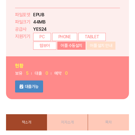
파일포맷
EPUB
파일크기
44MB
공급사
YES24
지원기기
PC
PHONE
TABLET
웹뷰어
어플 수동설치
어플 설치 안내
현황
보유
5
대출
0
예약
0
대출가능
책소개
저자소개
목차